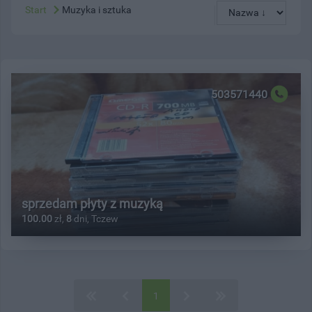
Start
Muzyka i sztuka
503571440
sprzedam płyty z muzyką
100.00
zł,
8
dni, Tczew
1