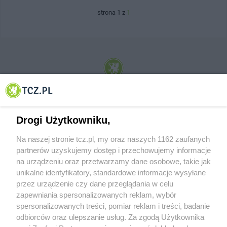
strona 1 z
1
© 2001-2026 Tczew - TCZ.PL Sp. z o.o. Internetowy Serwis Informacyjny Miasta
Tczewa
Drogi Użytkowniku,
Na naszej stronie tcz.pl, my oraz naszych 1162 zaufanych
partnerów uzyskujemy dostęp i przechowujemy informacje
na urządzeniu oraz przetwarzamy dane osobowe, takie jak
unikalne identyfikatory, standardowe informacje wysyłane
przez urządzenie czy dane przeglądania w celu
zapewniania spersonalizowanych reklam, wybór
O FIRMIE
POLITYKA PRYWATNOŚCI
HOSTING
spersonalizowanych treści, pomiar reklam i treści, badanie
REKLAMA
WSPÓŁPRACA
RSS
FACEBOOK
KONTAKT
odbiorców oraz ulepszanie usług. Za zgodą Użytkownika