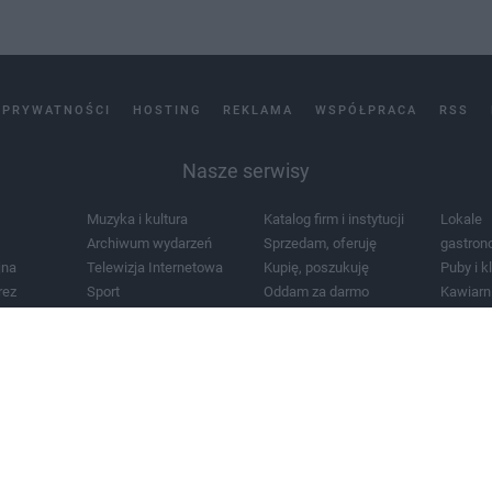
 PRYWATNOŚCI
HOSTING
REKLAMA
WSPÓŁPRACA
RSS
Nasze serwisy
Muzyka i kultura
Katalog firm i instytucji
Lokale
Archiwum wydarzeń
Sprzedam, oferuję
gastron
jna
Telewizja Internetowa
Kupię, poszukuję
Puby i k
rez
Sport
Oddam za darmo
Kawiarn
i masażu
Żłobki i przedszkola
Lekarze i szpitale
Noclegi
a
Zdjęcia miasta
Schody
Apteki
a
Zabytki
Kościoły
Mapa m
Pogoda
Zainstaluj aplikację Tcz.pl w Google Play:
Android