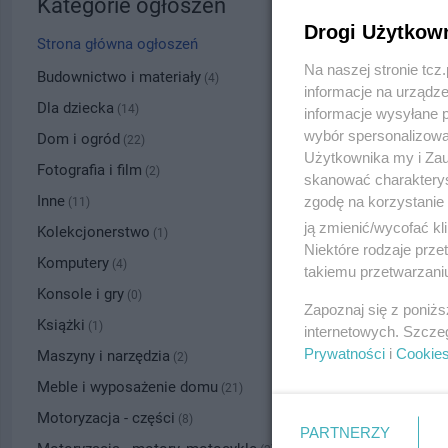
Kategorie ogłoszeń
Drogi Użytkow
Strona główna ogłoszeń
Na naszej stronie tc
Budownictwo i materiały
(4)
informacje na urządze
Dla dziecka
(14)
informacje wysyłane 
wybór spersonalizowan
Dom i ogród
(22)
Użytkownika my i Zau
Fotografia i film
(2)
skanować charakterys
Inne
zgodę na korzystanie 
(11)
ją zmienić/wycofać kl
Kolekcjonerstwo
(1)
Niektóre rodzaje prz
Komputery
(4)
takiemu przetwarzaniu
Konsole i gry
(0)
Zapoznaj się z poniż
Książki
(1)
internetowych. Szcze
Prywatności
i
Cookie
Maszyny i narzędzia
(2)
Meble i wyposażenie domu
(21)
Motoryzacja - części
(8)
PARTNERZY