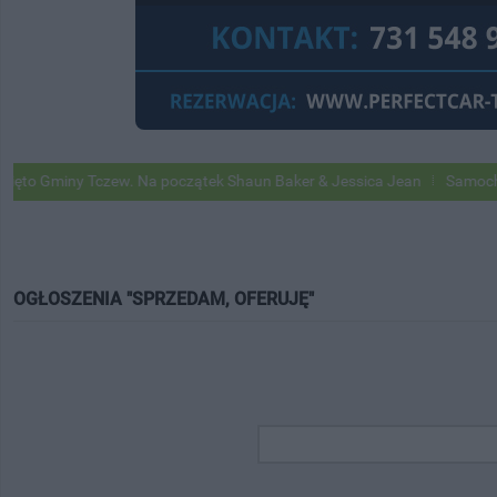
 Gminy Tczew. Na początek Shaun Baker & Jessica Jean
Samochody Go
OGŁOSZENIA "SPRZEDAM, OFERUJĘ"