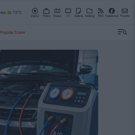
zew
15°C
Zgłoś
Praca
Mapa
TV
Galeria
Katalog
RSS
Facebook
Poczta
Pogoda Tczew