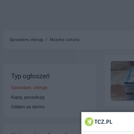
Sprzedam, oferuję
Muzyka i sztuka
Typ ogłoszeń
Sprzedam, oferuję
Kupię, poszukuję
Oddam za darmo