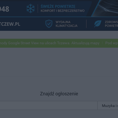
ogle Street View na ulicach Tczewa. Aktualizują mapy
Pod wpływem 
Znajdź ogłoszenie