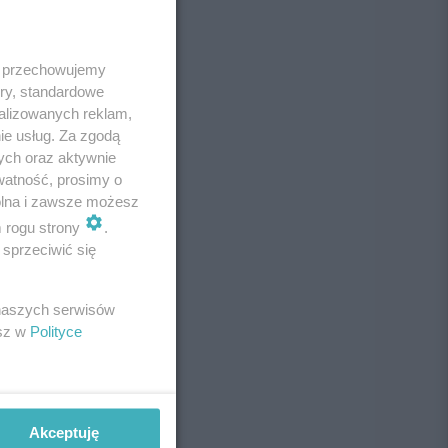
 i przechowujemy
ory, standardowe
alizowanych reklam,
ie usług. Za zgodą
ych oraz aktywnie
watność, prosimy o
wolna i zawsze możesz
m rogu strony
.
sprzeciwić się
 naszych serwisów
esz w
Polityce
Akceptuję