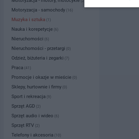
Motoryzacja - motory, motocykle
(2)
Motoryzacja - samochody
(16)
Muzyka i sztuka
(1)
Nauka i korepetycje
(6)
Nieruchomości
(6)
Nieruchomości - przetargi
(0)
Odzież, biżuteria i zegarki
(7)
Praca
(41)
Promocje i okazje w mieście
(0)
Sklepy, hurtownie i firmy
(0)
Sport i rekreacja
(9)
Sprzęt AGD
(2)
Sprzęt audio i wideo
(6)
Sprzęt RTV
(2)
Telefony i akcesoria
(10)