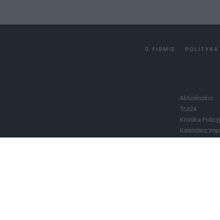
O FIRMIE
POLITYKA
Aktualności
Tcz24
Kronika Policy
Kalendarz imp
Salony urody 
Historia miast
Władze miast