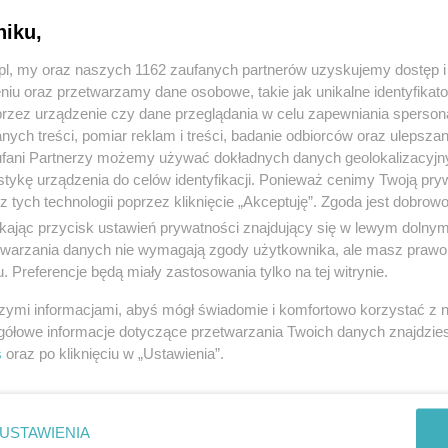
1
niku,
strona 1 z
1
z.pl, my oraz naszych 1162 zaufanych partnerów uzyskujemy dostęp
niu oraz przetwarzamy dane osobowe, takie jak unikalne identyfikat
przez urządzenie czy dane przeglądania w celu zapewniania sperson
ych treści, pomiar reklam i treści, badanie odbiorców oraz ulepszan
fani Partnerzy możemy używać dokładnych danych geolokalizacyjn
tykę urządzenia do celów identyfikacji. Ponieważ cenimy Twoją pry
z tych technologii poprzez kliknięcie „Akceptuję”. Zgoda jest dobro
ikając przycisk ustawień prywatności znajdujący się w lewym dolny
etwarzania danych nie wymagają zgody użytkownika, ale masz prawo 
. Preferencje będą miały zastosowania tylko na tej witrynie.
szymi informacjami, abyś mógł świadomie i komfortowo korzystać z
gółowe informacje dotyczące przetwarzania Twoich danych znajdzi
s
oraz po kliknięciu w „Ustawienia”.
USTAWIENIA