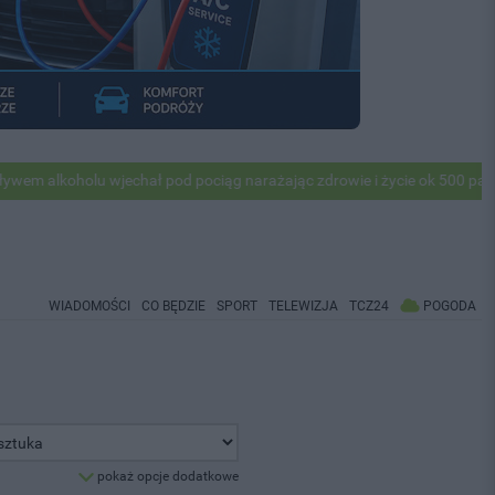
alkoholu wjechał pod pociąg narażając zdrowie i życie ok 500 pasażeró
WIADOMOŚCI
CO BĘDZIE
SPORT
TELEWIZJA
TCZ24
POGODA
pokaż opcje dodatkowe