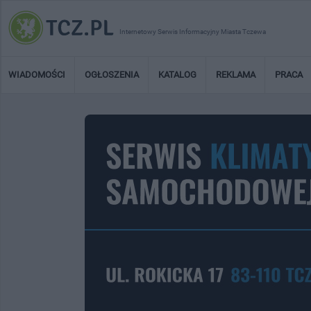
Internetowy Serwis Informacyjny Miasta Tczewa
WIADOMOŚCI
OGŁOSZENIA
KATALOG
REKLAMA
PRACA