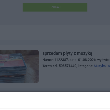
SZUKAJ
sprzedam płyty z muzyką
Numer: 1122387, data: 01.08.2026, wyświet
Tczew, tel.
503571440
, kategoria:
Muzyka i 