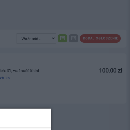
DODAJ OGŁOSZENIE
100.00 zł
leń: 31, ważność
8
dni
sztuka