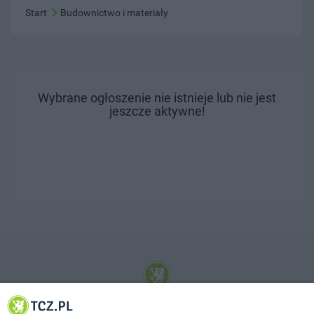
Start
Budownictwo i materiały
Wybrane ogłoszenie nie istnieje lub nie jest
jeszcze aktywne!
© 2001-2026 Tczew - TCZ.PL Sp. z o.o. Internetowy Serwis Informacyjny Miasta
Tczewa