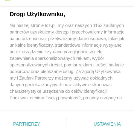
Drogi Użytkowniku,
Na naszej stronie tcz.pl, my oraz naszych 1162 zaufanych
partnerów uzyskujemy dostęp i przechowujemy informacje
na urządzeniu oraz przetwarzamy dane osobowe, takie jak
unikalne identyfikatory, standardowe informacje wysyłane
przez urządzenie czy dane przeglądania w celu
zapewniania spersonalizowanych reklam, wybór
O FIRMIE
POLITYKA PRYWATNOŚCI
HOSTING
spersonalizowanych treści, pomiar reklam i treści, badanie
REKLAMA
WSPÓŁPRACA
RSS
FACEBOOK
KONTAKT
odbiorców oraz ulepszanie usług. Za zgodą Użytkownika
my i Zaufani Partnerzy możemy używać dokładnych
Nasze serwisy
danych geolokalizacyjnych oraz aktywnie skanować
charakterystykę urządzenia do celów identyfikacji.
Aktualności
Muzyka i kultura
Ponieważ cenimy Twoją prywatność, prosimy o zgodę na
Tcz24
Archiwum wydarzeń
korzystanie z tych technologii poprzez kliknięcie
Kronika Policyjna
Telewizja Internetowa
„Akceptuję”. Zgoda jest dobrowolna i zawsze możesz ją
Kalendarz imprez
Sport
zmienić/wycofać klikając przycisk ustawień prywatności
Salony urody i masażu
Żłobki i przedszkola
PARTNERZY
USTAWIENIA
Historia miasta
Zdjęcia miasta
znajdujący się w lewym dolnym rogu strony
. Niektóre
Władze miasta
Zabytki
rodzaje przetwarzania danych nie wymagają zgody