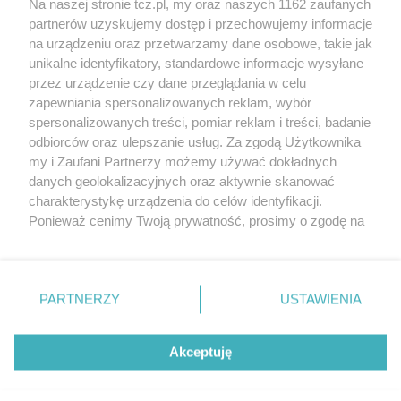
Na naszej stronie tcz.pl, my oraz naszych 1162 zaufanych
partnerów uzyskujemy dostęp i przechowujemy informacje
na urządzeniu oraz przetwarzamy dane osobowe, takie jak
unikalne identyfikatory, standardowe informacje wysyłane
przez urządzenie czy dane przeglądania w celu
zapewniania spersonalizowanych reklam, wybór
O FIRMIE
POLITYKA PRYWATNOŚCI
HOSTING
spersonalizowanych treści, pomiar reklam i treści, badanie
REKLAMA
WSPÓŁPRACA
RSS
FACEBOOK
KONTAKT
odbiorców oraz ulepszanie usług. Za zgodą Użytkownika
my i Zaufani Partnerzy możemy używać dokładnych
Nasze serwisy
danych geolokalizacyjnych oraz aktywnie skanować
charakterystykę urządzenia do celów identyfikacji.
Aktualności
Muzyka i kultura
Ponieważ cenimy Twoją prywatność, prosimy o zgodę na
Tcz24
Archiwum wydarzeń
korzystanie z tych technologii poprzez kliknięcie
Kronika Policyjna
Telewizja Internetowa
„Akceptuję”. Zgoda jest dobrowolna i zawsze możesz ją
Kalendarz imprez
Sport
zmienić/wycofać klikając przycisk ustawień prywatności
Salony urody i masażu
Żłobki i przedszkola
PARTNERZY
USTAWIENIA
Historia miasta
Zdjęcia miasta
znajdujący się w lewym dolnym rogu strony
. Niektóre
Władze miasta
Zabytki
rodzaje przetwarzania danych nie wymagają zgody
użytkownika, ale masz prawo sprzeciwić się takiemu
Akceptuję
przetwarzaniu. Preferencje będą miały zastosowania tylko
na tej witrynie.
Zainstaluj aplikację Tcz.pl w Google Play:
Android