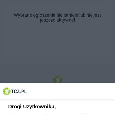
Wybrane ogłoszenie nie istnieje lub nie jest
jeszcze aktywne!
© 2001-2026 Tczew - TCZ.PL Sp. z o.o. Internetowy Serwis Informacyjny Miasta
Tczewa
Drogi Użytkowniku,