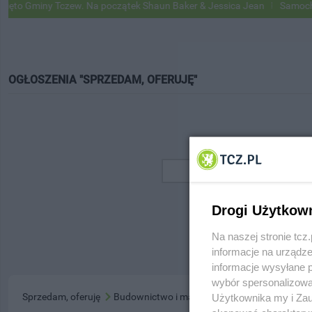
o Gminy Tczew. Na początek Shaun Baker & Jessica Jean
Samochody 
OGŁOSZENIA "SPRZEDAM, OFERUJĘ"
Drogi Użytkow
Na naszej stronie tc
informacje na urządze
informacje wysyłane 
wybór spersonalizowan
Sprzedam, oferuję
Budownictwo i materiały
Użytkownika my i Zau