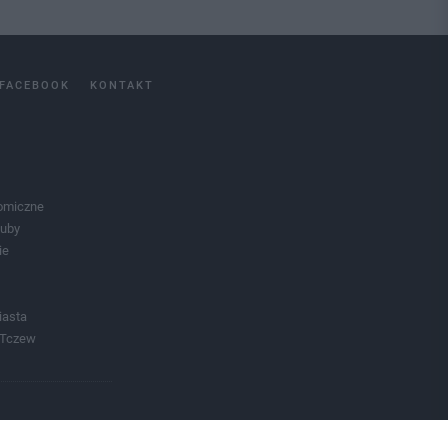
FACEBOOK
KONTAKT
omiczne
luby
ie
iasta
 Tczew