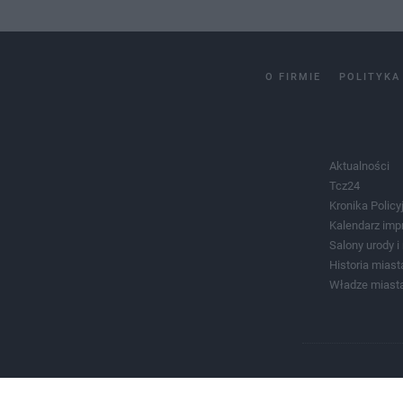
O FIRMIE
POLITYKA
Aktualności
Tcz24
Kronika Policy
Kalendarz imp
Salony urody 
Historia miast
Władze miast