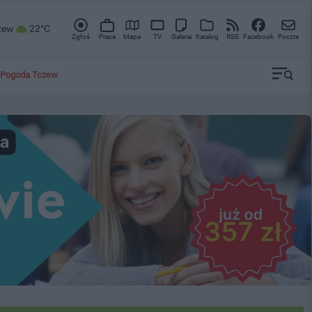
zew
22°C
Zgłoś
Praca
Mapa
TV
Galeria
Katalog
RSS
Facebook
Poczta
Pogoda Tczew