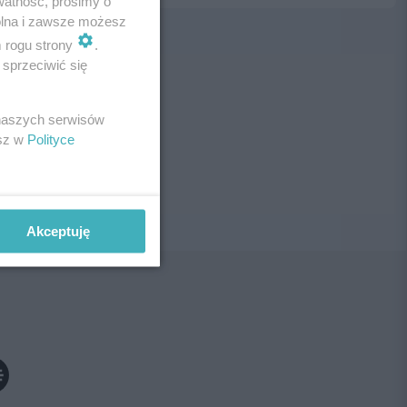
watność, prosimy o
wolna i zawsze możesz
m rogu strony
.
sprzeciwić się
ne!
 naszych serwisów
esz w
Polityce
Akceptuję