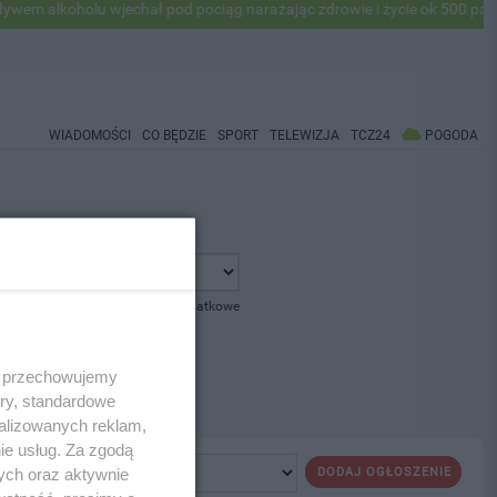
 alkoholu wjechał pod pociąg narażając zdrowie i życie ok 500 pasaże
WIADOMOŚCI
CO BĘDZIE
SPORT
TELEWIZJA
TCZ24
POGODA
pokaż opcje dodatkowe
 i przechowujemy
ory, standardowe
alizowanych reklam,
ie usług. Za zgodą
ych oraz aktywnie
DODAJ OGŁOSZENIE