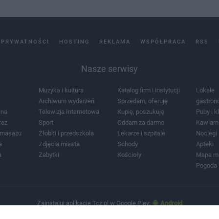
 PRYWATNOŚCI
HOSTING
REKLAMA
WSPÓŁPRACA
RSS
Nasze serwisy
Muzyka i kultura
Katalog firm i instytucji
Lokale
Archiwum wydarzeń
Sprzedam, oferuję
gastron
jna
Telewizja Internetowa
Kupię, poszukuję
Puby i k
rez
Sport
Oddam za darmo
Kawiarn
i masażu
Żłobki i przedszkola
Lekarze i szpitale
Noclegi
a
Zdjęcia miasta
Schody
Apteki
a
Zabytki
Kościoły
Mapa m
Pogoda
Zainstaluj aplikację Tcz.pl w Google Play:
Android