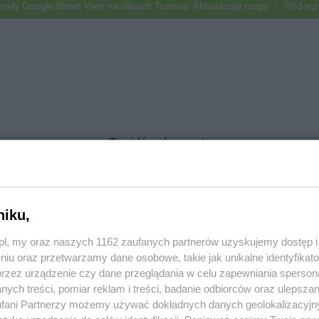
Google Street View na ulicach Tczewa. Aktualizują mapy
Pod wpływem
Znajdź ogłoszenie
niku,
SZUKAJ
z.pl, my oraz naszych 1162 zaufanych partnerów uzyskujemy dostęp
niu oraz przetwarzamy dane osobowe, takie jak unikalne identyfikat
przez urządzenie czy dane przeglądania w celu zapewniania sperson
ych treści, pomiar reklam i treści, badanie odbiorców oraz ulepszan
fani Partnerzy możemy używać dokładnych danych geolokalizacyjn