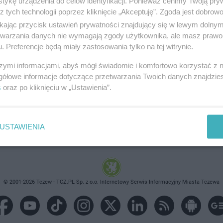
tykę urządzenia do celów identyfikacji. Ponieważ cenimy Twoją pry
z tych technologii poprzez kliknięcie „Akceptuję”. Zgoda jest dobro
ikając przycisk ustawień prywatności znajdujący się w lewym dolny
etwarzania danych nie wymagają zgody użytkownika, ale masz prawo 
. Preferencje będą miały zastosowania tylko na tej witrynie.
brane ogłoszenie nie istnieje lub nie jest jeszcze aktyw
szymi informacjami, abyś mógł świadomie i komfortowo korzystać z
gółowe informacje dotyczące przetwarzania Twoich danych znajdzi
s
oraz po kliknięciu w „Ustawienia”.
USTAWIENIA
© 2001-2026 Tczew - TCZ.PL Sp. z o.o. Internetowy Serwis Informacyjny Miasta Tczewa