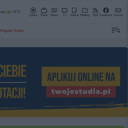
zew
16°C
Zgłoś
Praca
Mapa
TV
Galeria
Katalog
RSS
Facebook
Poczta
Pogoda Tczew