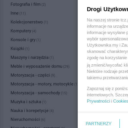
Fotografia i film
(2)
Drogi Użytkow
Inne
(11)
Na naszej stronie tc
Kolekcjonerstwo
(1)
informacje na urządze
Komputery
(4)
informacje wysyłane 
wybór spersonalizowan
Konsole i gry
(1)
Użytkownika my i Zau
Książki
(1)
skanować charakterys
Maszyny i narzędzia
zgodę na korzystanie 
(1)
ją zmienić/wycofać kl
Meble i wyposażenie domu
(29)
Niektóre rodzaje prz
Motoryzacja - części
(9)
NOWOCZE
takiemu przetwarzaniu
STUDIO
Motoryzacja - motory, motocykle
(1)
Zapoznaj się z poniż
Data: 30.07.
Motoryzacja - samochody
(15)
internetowych. Szcze
Białystok, tel
Prywatności
i
Cookie
Muzyka i sztuka
(1)
100.00 zł
Nauka i korepetycje
(4)
Nieruchomości
(6)
PARTNERZY