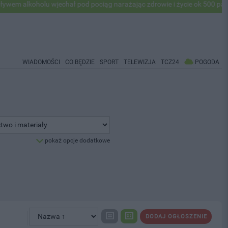
lkoholu wjechał pod pociąg narażając zdrowie i życie ok 500 pasażeró
WIADOMOŚCI
CO BĘDZIE
SPORT
TELEWIZJA
TCZ24
POGODA
pokaż opcje dodatkowe
DODAJ OGŁOSZENIE