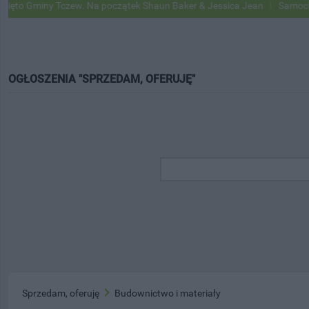
 Gminy Tczew. Na początek Shaun Baker & Jessica Jean
Samochody Go
OGŁOSZENIA "SPRZEDAM, OFERUJĘ"
Sprzedam, oferuję
Budownictwo i materiały