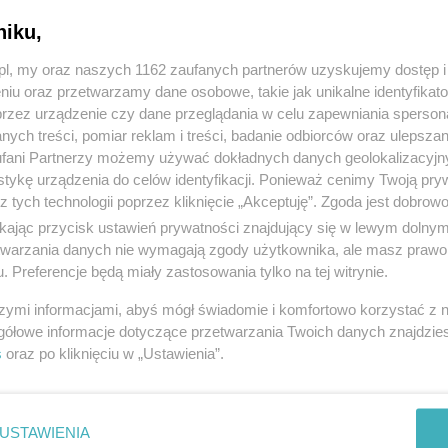
niku,
z.pl, my oraz naszych 1162 zaufanych partnerów uzyskujemy dostęp
niu oraz przetwarzamy dane osobowe, takie jak unikalne identyfikat
przez urządzenie czy dane przeglądania w celu zapewniania sperson
ych treści, pomiar reklam i treści, badanie odbiorców oraz ulepszan
fani Partnerzy możemy używać dokładnych danych geolokalizacyjn
tykę urządzenia do celów identyfikacji. Ponieważ cenimy Twoją pry
z tych technologii poprzez kliknięcie „Akceptuję”. Zgoda jest dobro
ikając przycisk ustawień prywatności znajdujący się w lewym dolny
etwarzania danych nie wymagają zgody użytkownika, ale masz prawo 
SNE SYSTEMY GRZEWCZE POMPY OZE
. Preferencje będą miały zastosowania tylko na tej witrynie.
szymi informacjami, abyś mógł świadomie i komfortowo korzystać z
2026, wyświetleń: 25, ważność
4
dni
gółowe informacje dotyczące przetwarzania Twoich danych znajdzi
.
504789897
, kategoria:
Budownictwo i materiały
s
oraz po kliknięciu w „Ustawienia”.
USTAWIENIA