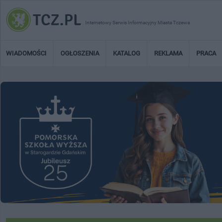
Internetowy Serwis Informacyjny Miasta Tczewa
WIADOMOŚCI
OGŁOSZENIA
KATALOG
REKLAMA
PRACA