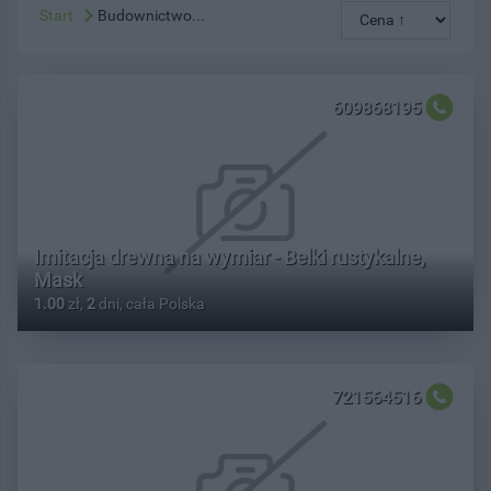
Start
Budownictwo...
609868195
Imitacja drewna na wymiar - Belki rustykalne,
Mask
1.00
zł,
2
dni, cała Polska
721564516