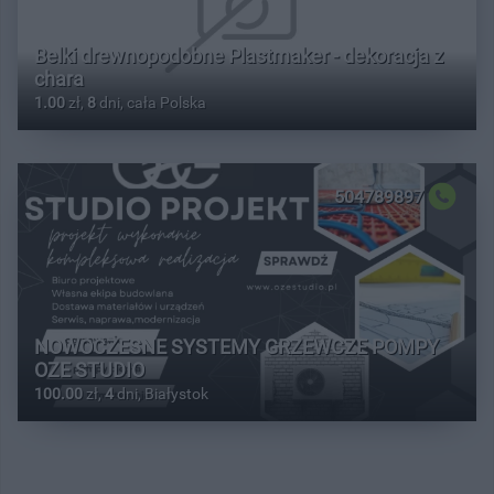
Belki drewnopodobne Plastmaker - dekoracja z
chara
1.00
zł,
8
dni, cała Polska
504789897
NOWOCZESNE SYSTEMY GRZEWCZE POMPY
OZE STUDIO
100.00
zł,
4
dni, Białystok