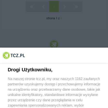
1
strona 1 z
1
© 2001-2026 Tczew - TCZ.PL Sp. z o.o. Internetowy Serwis Informacyjny Miasta
Tczewa
Drogi Użytkowniku,
Na naszej stronie tcz.pl, my oraz naszych 1162 zaufanych
partnerów uzyskujemy dostęp i przechowujemy informacje
na urządzeniu oraz przetwarzamy dane osobowe, takie jak
unikalne identyfikatory, standardowe informacje wysyłane
przez urządzenie czy dane przeglądania w celu
zapewniania spersonalizowanych reklam, wybór
O FIRMIE
POLITYKA PRYWATNOŚCI
HOSTING