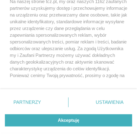
Na naszej stronie tcz.pl, my oraz naszych 1162 zaufanych
partnerów uzyskujemy dostęp i przechowujemy informacje
na urządzeniu oraz przetwarzamy dane osobowe, takie jak
unikalne identyfikatory, standardowe informacje wysyłane
przez urządzenie czy dane przeglądania w celu
zapewniania spersonalizowanych reklam, wybór
O FIRMIE
POLITYKA PRYWATNOŚCI
HOSTING
spersonalizowanych treści, pomiar reklam i treści, badanie
REKLAMA
WSPÓŁPRACA
RSS
FACEBOOK
KONTAKT
odbiorców oraz ulepszanie usług. Za zgodą Użytkownika
my i Zaufani Partnerzy możemy używać dokładnych
Nasze serwisy
danych geolokalizacyjnych oraz aktywnie skanować
charakterystykę urządzenia do celów identyfikacji.
Aktualności
Muzyka i kultura
Ponieważ cenimy Twoją prywatność, prosimy o zgodę na
Tcz24
Archiwum wydarzeń
korzystanie z tych technologii poprzez kliknięcie
Kronika Policyjna
Telewizja Internetowa
„Akceptuję”. Zgoda jest dobrowolna i zawsze możesz ją
Kalendarz imprez
Sport
zmienić/wycofać klikając przycisk ustawień prywatności
Salony urody i masażu
Żłobki i przedszkola
PARTNERZY
USTAWIENIA
Historia miasta
Zdjęcia miasta
znajdujący się w lewym dolnym rogu strony
. Niektóre
Władze miasta
Zabytki
rodzaje przetwarzania danych nie wymagają zgody
użytkownika, ale masz prawo sprzeciwić się takiemu
Akceptuję
przetwarzaniu. Preferencje będą miały zastosowania tylko
na tej witrynie.
Zainstaluj aplikację Tcz.pl w Google Play:
Android