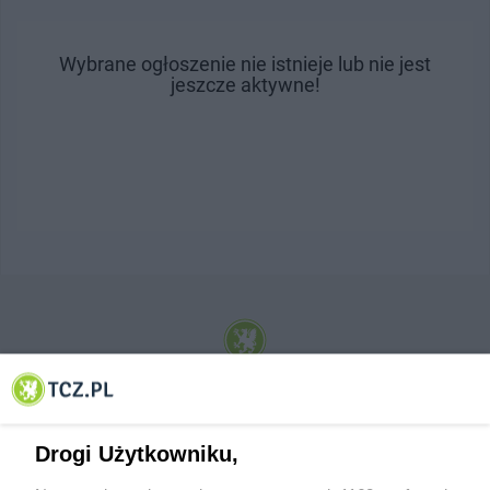
Wybrane ogłoszenie nie istnieje lub nie jest
jeszcze aktywne!
© 2001-2026 Tczew - TCZ.PL Sp. z o.o. Internetowy Serwis Informacyjny Miasta
Tczewa
Drogi Użytkowniku,