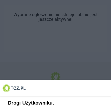
Wybrane ogłoszenie nie istnieje lub nie jest
jeszcze aktywne!
© 2001-2026 Tczew - TCZ.PL Sp. z o.o. Internetowy Serwis Informacyjny Miasta
Tczewa
Drogi Użytkowniku,