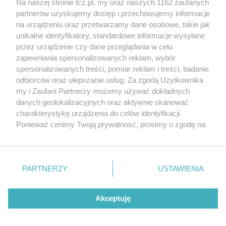
Na naszej stronie tcz.pl, my oraz naszych 1162 zaufanych
partnerów uzyskujemy dostęp i przechowujemy informacje
na urządzeniu oraz przetwarzamy dane osobowe, takie jak
unikalne identyfikatory, standardowe informacje wysyłane
przez urządzenie czy dane przeglądania w celu
zapewniania spersonalizowanych reklam, wybór
O FIRMIE
POLITYKA PRYWATNOŚCI
HOSTING
spersonalizowanych treści, pomiar reklam i treści, badanie
REKLAMA
WSPÓŁPRACA
RSS
FACEBOOK
KONTAKT
odbiorców oraz ulepszanie usług. Za zgodą Użytkownika
my i Zaufani Partnerzy możemy używać dokładnych
Nasze serwisy
danych geolokalizacyjnych oraz aktywnie skanować
charakterystykę urządzenia do celów identyfikacji.
Aktualności
Muzyka i kultura
Ponieważ cenimy Twoją prywatność, prosimy o zgodę na
Tcz24
Archiwum wydarzeń
korzystanie z tych technologii poprzez kliknięcie
Kronika Policyjna
Telewizja Internetowa
„Akceptuję”. Zgoda jest dobrowolna i zawsze możesz ją
Kalendarz imprez
Sport
zmienić/wycofać klikając przycisk ustawień prywatności
Salony urody i masażu
Żłobki i przedszkola
PARTNERZY
USTAWIENIA
Historia miasta
Zdjęcia miasta
znajdujący się w lewym dolnym rogu strony
. Niektóre
Władze miasta
Zabytki
rodzaje przetwarzania danych nie wymagają zgody
użytkownika, ale masz prawo sprzeciwić się takiemu
Akceptuję
przetwarzaniu. Preferencje będą miały zastosowania tylko
na tej witrynie.
Zainstaluj aplikację Tcz.pl w Google Play:
Android