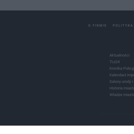
O FIRMIE
POLITYKA
Aktualności
Tcz24
Kronika Policy
Kalendarz imp
Salony urody 
Historia miast
Władze miast