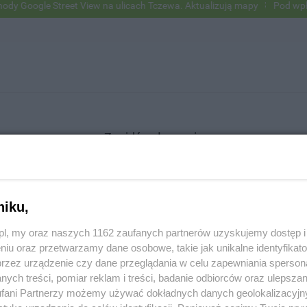
Google Street View na ulicach Tczewa. Aktualizują mapy
Pod wpływem
Znajdź ogłoszenie
niku,
SZUKAJ
z.pl, my oraz naszych 1162 zaufanych partnerów uzyskujemy dostęp
niu oraz przetwarzamy dane osobowe, takie jak unikalne identyfikat
przez urządzenie czy dane przeglądania w celu zapewniania sperson
ych treści, pomiar reklam i treści, badanie odbiorców oraz ulepszan
fani Partnerzy możemy używać dokładnych danych geolokalizacyjn