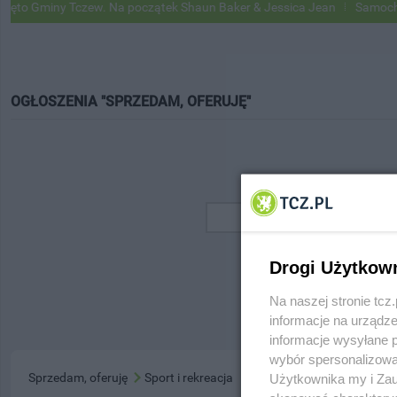
o Gminy Tczew. Na początek Shaun Baker & Jessica Jean
Samochody 
OGŁOSZENIA "SPRZEDAM, OFERUJĘ"
Drogi Użytkow
Na naszej stronie tc
informacje na urządze
informacje wysyłane 
wybór spersonalizowan
Sprzedam, oferuję
Sport i rekreacja
Użytkownika my i Zau