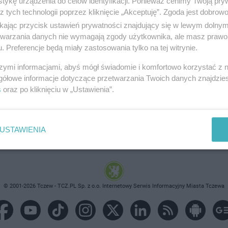
tykę urządzenia do celów identyfikacji. Ponieważ cenimy Twoją pry
z tych technologii poprzez kliknięcie „Akceptuję”. Zgoda jest dobro
ikając przycisk ustawień prywatności znajdujący się w lewym dolny
etwarzania danych nie wymagają zgody użytkownika, ale masz prawo 
. Preferencje będą miały zastosowania tylko na tej witrynie.
brane ogłoszenie nie istnieje lub nie jest jeszcze aktyw
szymi informacjami, abyś mógł świadomie i komfortowo korzystać z
gółowe informacje dotyczące przetwarzania Twoich danych znajdzi
s
oraz po kliknięciu w „Ustawienia”.
USTAWIENIA
© 2001-2026 Tczew - TCZ.PL Sp. z o.o. Internetowy Serwis Informacyjny Miasta Tczewa