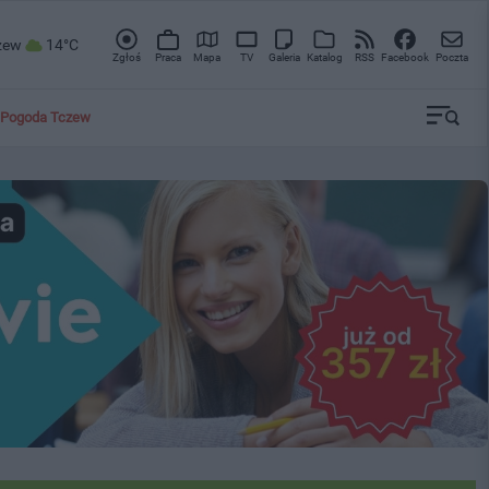
zew
14°C
Zgłoś
Praca
Mapa
TV
Galeria
Katalog
RSS
Facebook
Poczta
Pogoda Tczew