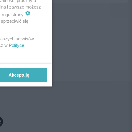
watność, prosimy o
wolna i zawsze możesz
m rogu strony
.
sprzeciwić się
ne!
 naszych serwisów
esz w
Polityce
Akceptuję