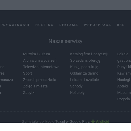
 PRYWATNOŚCI
HOSTING
REKLAMA
WSPÓŁPRACA
RSS
Nasze serwisy
Muzyka i kultura
Katalog firm i instytucji
Lokale
Archiwum wydarzeń
Sprzedam, oferuję
gastron
jna
Telewizja Internetowa
Kupię, poszukuję
Puby i k
rez
Sport
Oddam za darmo
Kawiarn
i masażu
Żłobki i przedszkola
Lekarze i szpitale
Noclegi
a
Zdjęcia miasta
Schody
Apteki
a
Zabytki
Kościoły
Mapa m
Pogoda
Zainstaluj aplikację Tcz.pl w Google Play:
Android