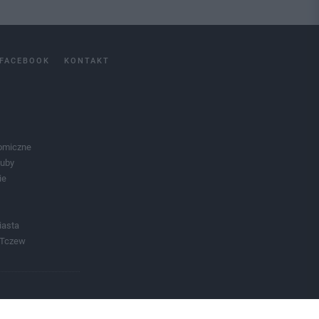
FACEBOOK
KONTAKT
omiczne
luby
ie
iasta
 Tczew