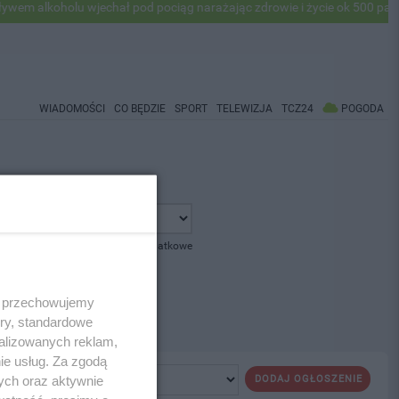
 alkoholu wjechał pod pociąg narażając zdrowie i życie ok 500 pasaże
WIADOMOŚCI
CO BĘDZIE
SPORT
TELEWIZJA
TCZ24
POGODA
pokaż opcje dodatkowe
 i przechowujemy
ory, standardowe
alizowanych reklam,
ie usług. Za zgodą
ych oraz aktywnie
DODAJ OGŁOSZENIE