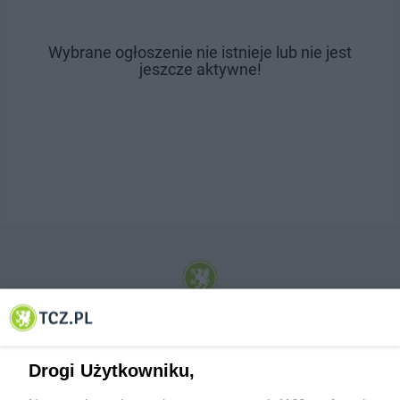
Wybrane ogłoszenie nie istnieje lub nie jest
jeszcze aktywne!
© 2001-2026 Tczew - TCZ.PL Sp. z o.o. Internetowy Serwis Informacyjny Miasta
Tczewa
Drogi Użytkowniku,