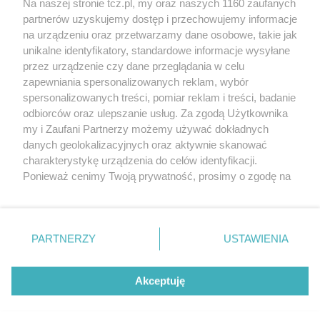
Na naszej stronie tcz.pl, my oraz naszych 1160 zaufanych
partnerów uzyskujemy dostęp i przechowujemy informacje
na urządzeniu oraz przetwarzamy dane osobowe, takie jak
unikalne identyfikatory, standardowe informacje wysyłane
przez urządzenie czy dane przeglądania w celu
zapewniania spersonalizowanych reklam, wybór
O FIRMIE
POLITYKA PRYWATNOŚCI
HOSTING
spersonalizowanych treści, pomiar reklam i treści, badanie
REKLAMA
WSPÓŁPRACA
RSS
FACEBOOK
KONTAKT
odbiorców oraz ulepszanie usług. Za zgodą Użytkownika
my i Zaufani Partnerzy możemy używać dokładnych
Nasze serwisy
danych geolokalizacyjnych oraz aktywnie skanować
charakterystykę urządzenia do celów identyfikacji.
Aktualności
Muzyka i kultura
Ponieważ cenimy Twoją prywatność, prosimy o zgodę na
Tcz24
Archiwum wydarzeń
korzystanie z tych technologii poprzez kliknięcie
Kronika Policyjna
Telewizja Internetowa
„Akceptuję”. Zgoda jest dobrowolna i zawsze możesz ją
Kalendarz imprez
Sport
zmienić/wycofać klikając przycisk ustawień prywatności
Salony urody i masażu
Żłobki i przedszkola
PARTNERZY
USTAWIENIA
Historia miasta
Zdjęcia miasta
znajdujący się w lewym dolnym rogu strony
. Niektóre
Władze miasta
Zabytki
rodzaje przetwarzania danych nie wymagają zgody
użytkownika, ale masz prawo sprzeciwić się takiemu
Akceptuję
przetwarzaniu. Preferencje będą miały zastosowania tylko
na tej witrynie.
Zainstaluj aplikację Tcz.pl w Google Play:
Android