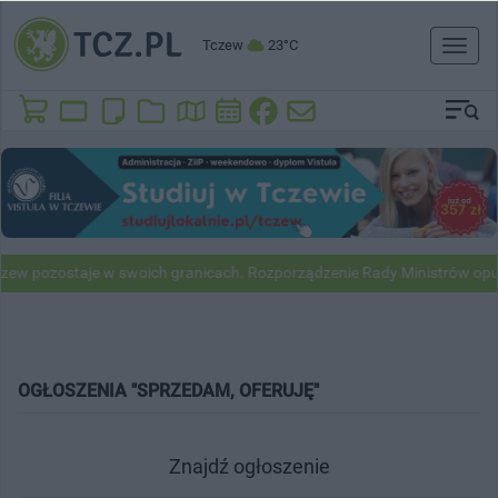
Tczew
23°C
Toggl
naviga
zew pozostaje w swoich granicach. Rozporządzenie Rady Ministrów opu
OGŁOSZENIA "SPRZEDAM, OFERUJĘ"
Znajdź ogłoszenie