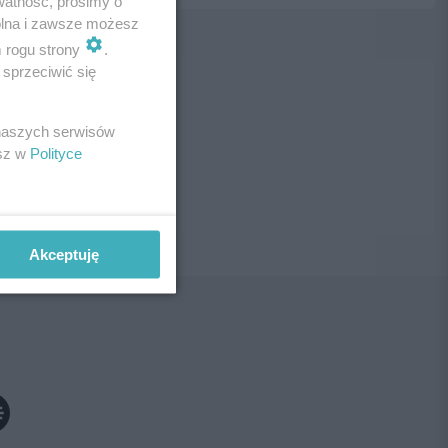
watność, prosimy o
wolna i zawsze możesz
m rogu strony
.
sprzeciwić się
ne!
 naszych serwisów
esz w
Polityce
Akceptuję