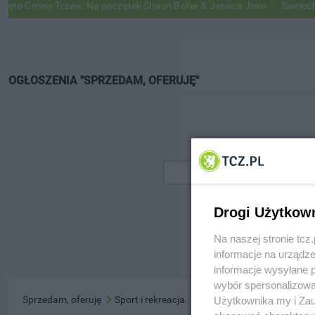
o Gminy Tczew. Na początek Shaun Baker & Jessica Jean
Samochody 
OGŁOSZENIA "SPRZEDAM, OFERUJĘ"
Drogi Użytkow
Na naszej stronie tc
informacje na urządze
informacje wysyłane 
wybór spersonalizowan
Sprzedam, oferuję
Sport i rekreacja
Użytkownika my i Zau