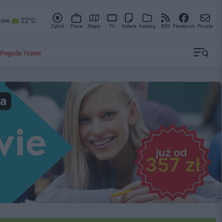
zew
22°C
Zgłoś
Praca
Mapa
TV
Galeria
Katalog
RSS
Facebook
Poczta
Pogoda Tczew