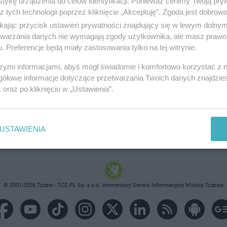
tykę urządzenia do celów identyfikacji. Ponieważ cenimy Twoją pry
z tych technologii poprzez kliknięcie „Akceptuję”. Zgoda jest dobro
ikając przycisk ustawień prywatności znajdujący się w lewym dolny
etwarzania danych nie wymagają zgody użytkownika, ale masz prawo 
. Preferencje będą miały zastosowania tylko na tej witrynie.
brane ogłoszenie nie istnieje lub nie jest jeszcze aktyw
szymi informacjami, abyś mógł świadomie i komfortowo korzystać z
gółowe informacje dotyczące przetwarzania Twoich danych znajdzi
s
oraz po kliknięciu w „Ustawienia”.
USTAWIENIA
© 2001-2026 Tczew - TCZ.PL Sp. z o.o. Internetowy Serwis Informacyjny Miasta Tczewa