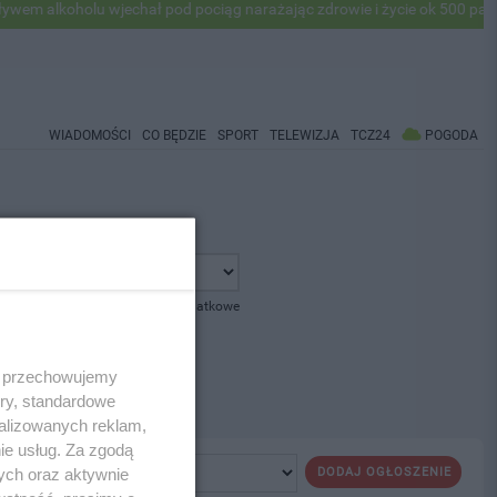
 alkoholu wjechał pod pociąg narażając zdrowie i życie ok 500 pasaże
WIADOMOŚCI
CO BĘDZIE
SPORT
TELEWIZJA
TCZ24
POGODA
pokaż opcje dodatkowe
 i przechowujemy
ory, standardowe
alizowanych reklam,
ie usług. Za zgodą
ych oraz aktywnie
DODAJ OGŁOSZENIE