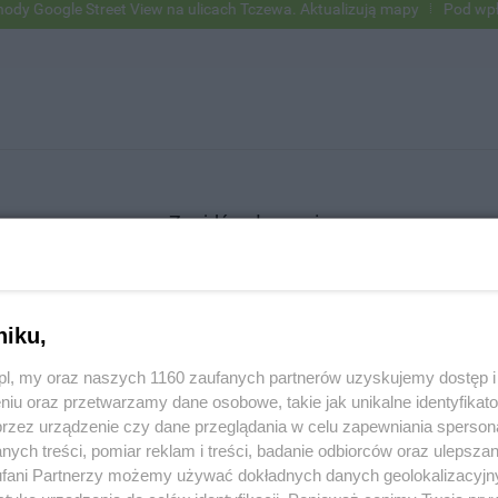
Google Street View na ulicach Tczewa. Aktualizują mapy
Pod wpływem
Znajdź ogłoszenie
niku,
SZUKAJ
z.pl, my oraz naszych 1160 zaufanych partnerów uzyskujemy dostęp
niu oraz przetwarzamy dane osobowe, takie jak unikalne identyfikat
przez urządzenie czy dane przeglądania w celu zapewniania sperson
ych treści, pomiar reklam i treści, badanie odbiorców oraz ulepszan
fani Partnerzy możemy używać dokładnych danych geolokalizacyjn