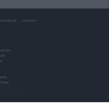
FACEBOOK
KONTAKT
omiczne
luby
ie
iasta
 Tczew