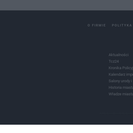
O FIRMIE
POLITYKA
Aktualności
Tcz24
Kronika Policy
Kalendarz imp
Salony urody 
Historia miast
Władze miast