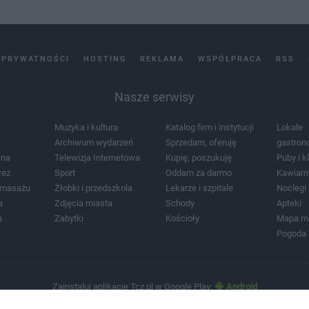
 PRYWATNOŚCI
HOSTING
REKLAMA
WSPÓŁPRACA
RSS
Nasze serwisy
Muzyka i kultura
Katalog firm i instytucji
Lokale
Archiwum wydarzeń
Sprzedam, oferuję
gastron
jna
Telewizja Internetowa
Kupię, poszukuję
Puby i k
rez
Sport
Oddam za darmo
Kawiarn
i masażu
Żłobki i przedszkola
Lekarze i szpitale
Noclegi
a
Zdjęcia miasta
Schody
Apteki
a
Zabytki
Kościoły
Mapa m
Pogoda
Zainstaluj aplikację Tcz.pl w Google Play:
Android