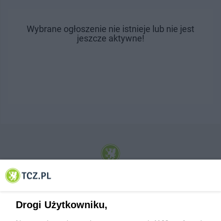
Wybrane ogłoszenie nie istnieje lub nie jest
jeszcze aktywne!
© 2001-2026 Tczew - TCZ.PL Sp. z o.o. Internetowy Serwis Informacyjny Miasta
Tczewa
Drogi Użytkowniku,