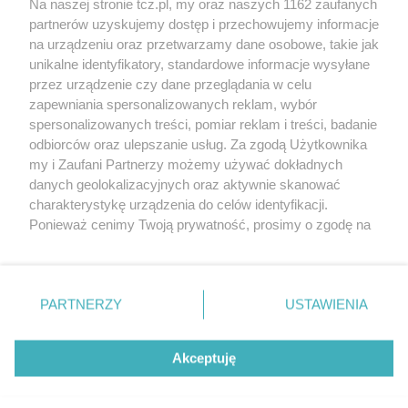
Na naszej stronie tcz.pl, my oraz naszych 1162 zaufanych
partnerów uzyskujemy dostęp i przechowujemy informacje
na urządzeniu oraz przetwarzamy dane osobowe, takie jak
unikalne identyfikatory, standardowe informacje wysyłane
przez urządzenie czy dane przeglądania w celu
zapewniania spersonalizowanych reklam, wybór
O FIRMIE
POLITYKA PRYWATNOŚCI
HOSTING
spersonalizowanych treści, pomiar reklam i treści, badanie
REKLAMA
WSPÓŁPRACA
RSS
FACEBOOK
KONTAKT
odbiorców oraz ulepszanie usług. Za zgodą Użytkownika
my i Zaufani Partnerzy możemy używać dokładnych
Nasze serwisy
danych geolokalizacyjnych oraz aktywnie skanować
charakterystykę urządzenia do celów identyfikacji.
Aktualności
Muzyka i kultura
Ponieważ cenimy Twoją prywatność, prosimy o zgodę na
Tcz24
Archiwum wydarzeń
korzystanie z tych technologii poprzez kliknięcie
Kronika Policyjna
Telewizja Internetowa
„Akceptuję”. Zgoda jest dobrowolna i zawsze możesz ją
Kalendarz imprez
Sport
zmienić/wycofać klikając przycisk ustawień prywatności
Salony urody i masażu
Żłobki i przedszkola
PARTNERZY
USTAWIENIA
Historia miasta
Zdjęcia miasta
znajdujący się w lewym dolnym rogu strony
. Niektóre
Władze miasta
Zabytki
rodzaje przetwarzania danych nie wymagają zgody
użytkownika, ale masz prawo sprzeciwić się takiemu
Akceptuję
przetwarzaniu. Preferencje będą miały zastosowania tylko
na tej witrynie.
Zainstaluj aplikację Tcz.pl w Google Play:
Android