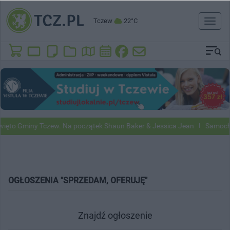
Tczew
22°C
Toggl
naviga
ięto Gminy Tczew. Na początek Shaun Baker & Jessica Jean
Samochod
OGŁOSZENIA "SPRZEDAM, OFERUJĘ"
Znajdź ogłoszenie