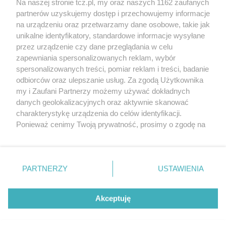
Na naszej stronie tcz.pl, my oraz naszych 1162 zaufanych
partnerów uzyskujemy dostęp i przechowujemy informacje
na urządzeniu oraz przetwarzamy dane osobowe, takie jak
unikalne identyfikatory, standardowe informacje wysyłane
przez urządzenie czy dane przeglądania w celu
zapewniania spersonalizowanych reklam, wybór
O FIRMIE
POLITYKA PRYWATNOŚCI
HOSTING
spersonalizowanych treści, pomiar reklam i treści, badanie
REKLAMA
WSPÓŁPRACA
RSS
FACEBOOK
KONTAKT
odbiorców oraz ulepszanie usług. Za zgodą Użytkownika
my i Zaufani Partnerzy możemy używać dokładnych
Nasze serwisy
danych geolokalizacyjnych oraz aktywnie skanować
charakterystykę urządzenia do celów identyfikacji.
Aktualności
Muzyka i kultura
Ponieważ cenimy Twoją prywatność, prosimy o zgodę na
Tcz24
Archiwum wydarzeń
korzystanie z tych technologii poprzez kliknięcie
Kronika Policyjna
Telewizja Internetowa
„Akceptuję”. Zgoda jest dobrowolna i zawsze możesz ją
Kalendarz imprez
Sport
zmienić/wycofać klikając przycisk ustawień prywatności
Salony urody i masażu
Żłobki i przedszkola
PARTNERZY
USTAWIENIA
Historia miasta
Zdjęcia miasta
znajdujący się w lewym dolnym rogu strony
. Niektóre
Władze miasta
Zabytki
rodzaje przetwarzania danych nie wymagają zgody
użytkownika, ale masz prawo sprzeciwić się takiemu
Akceptuję
przetwarzaniu. Preferencje będą miały zastosowania tylko
na tej witrynie.
Zainstaluj aplikację Tcz.pl w Google Play:
Android