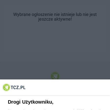
Wybrane ogłoszenie nie istnieje lub nie jest
jeszcze aktywne!
© 2001-2026 Tczew - TCZ.PL Sp. z o.o. Internetowy Serwis Informacyjny Miasta
Tczewa
Drogi Użytkowniku,