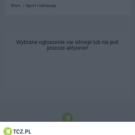
Start
Sport i rekreacja
Wybrane ogłoszenie nie istnieje lub nie jest
jeszcze aktywne!
© 2001-2026 Tczew - TCZ.PL Sp. z o.o. Internetowy Serwis Informacyjny Miasta
Tczewa