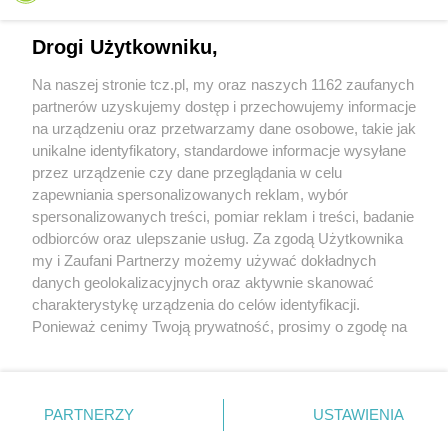
Drogi Użytkowniku,
Na naszej stronie tcz.pl, my oraz naszych 1162 zaufanych
partnerów uzyskujemy dostęp i przechowujemy informacje
na urządzeniu oraz przetwarzamy dane osobowe, takie jak
unikalne identyfikatory, standardowe informacje wysyłane
przez urządzenie czy dane przeglądania w celu
zapewniania spersonalizowanych reklam, wybór
O FIRMIE
POLITYKA PRYWATNOŚCI
HOSTING
spersonalizowanych treści, pomiar reklam i treści, badanie
REKLAMA
WSPÓŁPRACA
RSS
FACEBOOK
KONTAKT
odbiorców oraz ulepszanie usług. Za zgodą Użytkownika
my i Zaufani Partnerzy możemy używać dokładnych
Nasze serwisy
danych geolokalizacyjnych oraz aktywnie skanować
charakterystykę urządzenia do celów identyfikacji.
Aktualności
Muzyka i kultura
Ponieważ cenimy Twoją prywatność, prosimy o zgodę na
Tcz24
Archiwum wydarzeń
korzystanie z tych technologii poprzez kliknięcie
Kronika Policyjna
Telewizja Internetowa
„Akceptuję”. Zgoda jest dobrowolna i zawsze możesz ją
Kalendarz imprez
Sport
zmienić/wycofać klikając przycisk ustawień prywatności
Salony urody i masażu
Żłobki i przedszkola
PARTNERZY
USTAWIENIA
Historia miasta
Zdjęcia miasta
znajdujący się w lewym dolnym rogu strony
. Niektóre
Władze miasta
Zabytki
rodzaje przetwarzania danych nie wymagają zgody