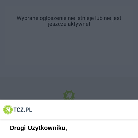
Wybrane ogłoszenie nie istnieje lub nie jest
jeszcze aktywne!
© 2001-2026 Tczew - TCZ.PL Sp. z o.o. Internetowy Serwis Informacyjny Miasta
Tczewa
Drogi Użytkowniku,