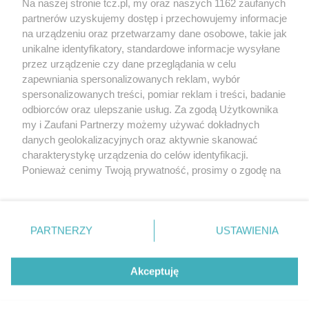
Na naszej stronie tcz.pl, my oraz naszych 1162 zaufanych
partnerów uzyskujemy dostęp i przechowujemy informacje
na urządzeniu oraz przetwarzamy dane osobowe, takie jak
unikalne identyfikatory, standardowe informacje wysyłane
przez urządzenie czy dane przeglądania w celu
zapewniania spersonalizowanych reklam, wybór
O FIRMIE
POLITYKA PRYWATNOŚCI
HOSTING
spersonalizowanych treści, pomiar reklam i treści, badanie
REKLAMA
WSPÓŁPRACA
RSS
FACEBOOK
KONTAKT
odbiorców oraz ulepszanie usług. Za zgodą Użytkownika
my i Zaufani Partnerzy możemy używać dokładnych
Nasze serwisy
danych geolokalizacyjnych oraz aktywnie skanować
charakterystykę urządzenia do celów identyfikacji.
Aktualności
Muzyka i kultura
Ponieważ cenimy Twoją prywatność, prosimy o zgodę na
Tcz24
Archiwum wydarzeń
korzystanie z tych technologii poprzez kliknięcie
Kronika Policyjna
Telewizja Internetowa
„Akceptuję”. Zgoda jest dobrowolna i zawsze możesz ją
Kalendarz imprez
Sport
zmienić/wycofać klikając przycisk ustawień prywatności
Salony urody i masażu
Żłobki i przedszkola
PARTNERZY
USTAWIENIA
Historia miasta
Zdjęcia miasta
znajdujący się w lewym dolnym rogu strony
. Niektóre
Władze miasta
Zabytki
rodzaje przetwarzania danych nie wymagają zgody
użytkownika, ale masz prawo sprzeciwić się takiemu
Akceptuję
przetwarzaniu. Preferencje będą miały zastosowania tylko
na tej witrynie.
Zainstaluj aplikację Tcz.pl w Google Play:
Android