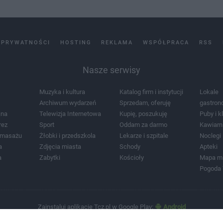
 PRYWATNOŚCI
HOSTING
REKLAMA
WSPÓŁPRACA
RSS
Nasze serwisy
Muzyka i kultura
Katalog firm i instytucji
Lokale
Archiwum wydarzeń
Sprzedam, oferuję
gastron
jna
Telewizja Internetowa
Kupię, poszukuję
Puby i k
rez
Sport
Oddam za darmo
Kawiarn
i masażu
Żłobki i przedszkola
Lekarze i szpitale
Noclegi
a
Zdjęcia miasta
Schody
Apteki
a
Zabytki
Kościoły
Mapa m
Pogoda
Zainstaluj aplikację Tcz.pl w Google Play:
Android