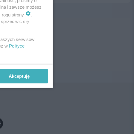
watność, prosimy o
wolna i zawsze możesz
m rogu strony
.
sprzeciwić się
ne!
 naszych serwisów
esz w
Polityce
Akceptuję