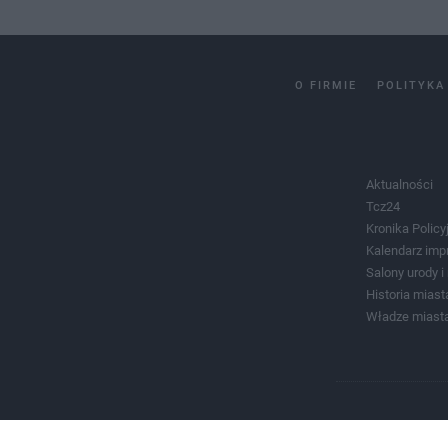
O FIRMIE
POLITYKA
Aktualności
Tcz24
Kronika Policy
Kalendarz imp
Salony urody 
Historia miast
Władze miast