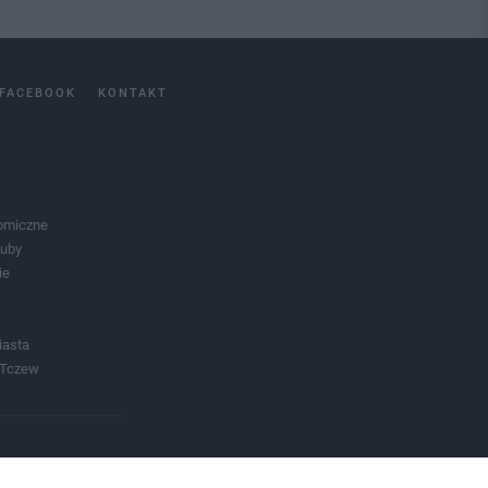
FACEBOOK
KONTAKT
omiczne
luby
ie
iasta
 Tczew