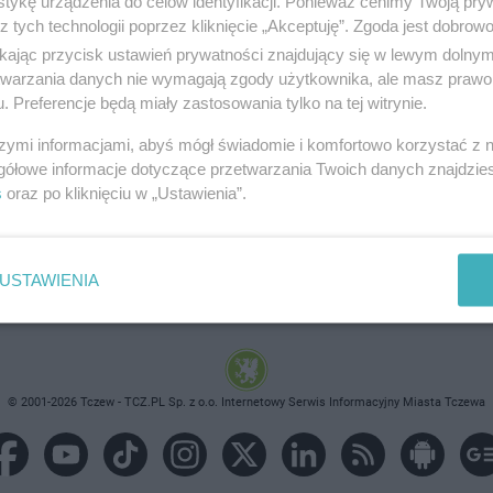
tykę urządzenia do celów identyfikacji. Ponieważ cenimy Twoją pry
z tych technologii poprzez kliknięcie „Akceptuję”. Zgoda jest dobro
ikając przycisk ustawień prywatności znajdujący się w lewym dolny
etwarzania danych nie wymagają zgody użytkownika, ale masz prawo 
. Preferencje będą miały zastosowania tylko na tej witrynie.
brane ogłoszenie nie istnieje lub nie jest jeszcze aktyw
szymi informacjami, abyś mógł świadomie i komfortowo korzystać z
gółowe informacje dotyczące przetwarzania Twoich danych znajdzi
s
oraz po kliknięciu w „Ustawienia”.
USTAWIENIA
© 2001-2026 Tczew - TCZ.PL Sp. z o.o. Internetowy Serwis Informacyjny Miasta Tczewa