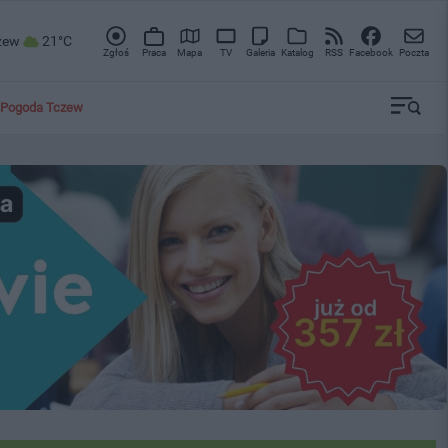
zew
21°C
Zgłoś
Praca
Mapa
TV
Galeria
Katalog
RSS
Facebook
Poczta
Pogoda Tczew