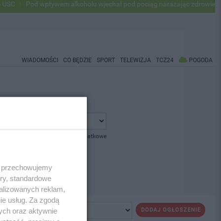
C
Pod wpływem alkoholu wjechał pod pociąg narażając zdrowie i życi
WIADOMOŚCI
CO BĘDZIE
SPORT
TELEWIZJA
TCZ24
POGODA
pokaż opcje dodatkowe
 i przechowujemy
ory, standardowe
alizowanych reklam,
ie usług. Za zgodą
ych oraz aktywnie
DODAJ OGŁOSZENIE