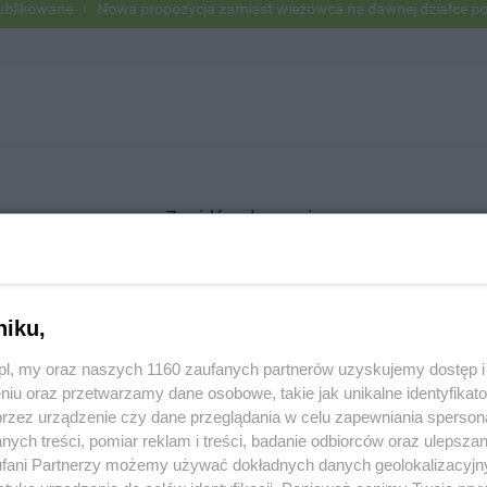
ikowane
Nowa propozycja zamiast wieżowca na dawnej działce po US
Znajdź ogłoszenie
niku,
SZUKAJ
z.pl, my oraz naszych 1160 zaufanych partnerów uzyskujemy dostęp
niu oraz przetwarzamy dane osobowe, takie jak unikalne identyfikat
przez urządzenie czy dane przeglądania w celu zapewniania sperson
ych treści, pomiar reklam i treści, badanie odbiorców oraz ulepszan
fani Partnerzy możemy używać dokładnych danych geolokalizacyjn