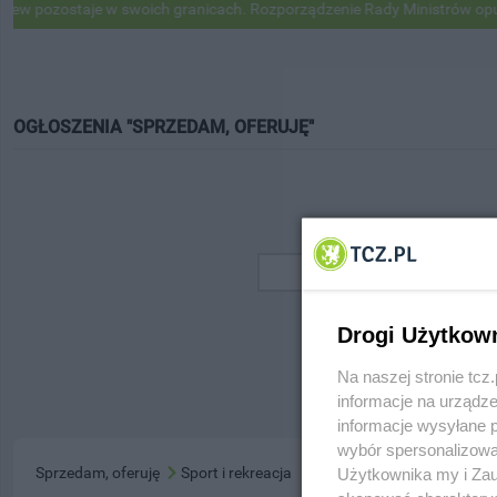
 pozostaje w swoich granicach. Rozporządzenie Rady Ministrów opubl
OGŁOSZENIA "SPRZEDAM, OFERUJĘ"
Drogi Użytkow
Na naszej stronie tc
informacje na urządze
informacje wysyłane 
wybór spersonalizowan
Sprzedam, oferuję
Sport i rekreacja
Użytkownika my i Zau