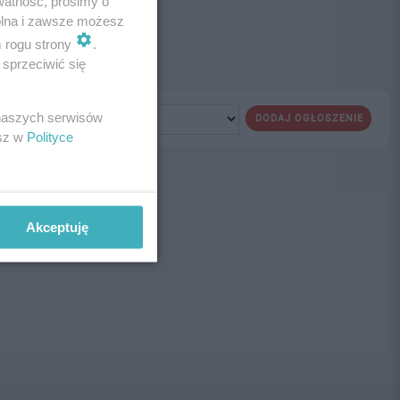
watność, prosimy o
wolna i zawsze możesz
m rogu strony
.
sprzeciwić się
 naszych serwisów
DODAJ OGŁOSZENIE
esz w
Polityce
ne!
Akceptuję