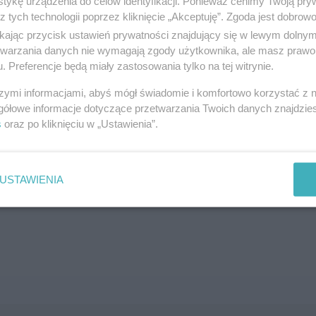
tykę urządzenia do celów identyfikacji. Ponieważ cenimy Twoją pry
z tych technologii poprzez kliknięcie „Akceptuję”. Zgoda jest dobro
SZUKAJ
ikając przycisk ustawień prywatności znajdujący się w lewym dolny
etwarzania danych nie wymagają zgody użytkownika, ale masz prawo 
. Preferencje będą miały zastosowania tylko na tej witrynie.
szymi informacjami, abyś mógł świadomie i komfortowo korzystać z
gółowe informacje dotyczące przetwarzania Twoich danych znajdzi
s
oraz po kliknięciu w „Ustawienia”.
brane ogłoszenie nie istnieje lub nie jest jeszcze aktyw
USTAWIENIA