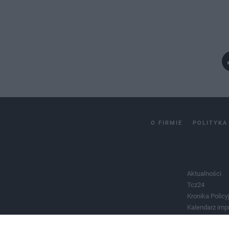
O FIRMIE
POLITYKA
Aktualności
Tcz24
Kronika Policy
Kalendarz imp
Salony urody 