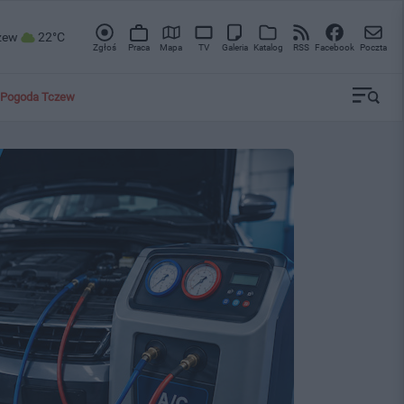
zew
22°C
Zgłoś
Praca
Mapa
TV
Galeria
Katalog
RSS
Facebook
Poczta
Pogoda Tczew