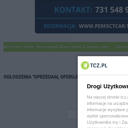
o Gminy Tczew. Na początek Shaun Baker & Jessica Jean
Samochody G
OGŁOSZENIA "SPRZEDAM, OFERUJĘ"
Drogi Użytkow
Na naszej stronie tc
informacje na urządze
informacje wysyłane 
wybór spersonalizowan
Użytkownika my i Zau