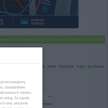
 alkoholu wjechał pod pociąg narażając zdrowie i życie ok 500 pasaże
WIADOMOŚCI
CO BĘDZIE
SPORT
TELEWIZJA
TCZ24
POGODA
 i przechowujemy
ory, standardowe
alizowanych reklam,
ie usług. Za zgodą
ych oraz aktywnie
pokaż opcje dodatkowe