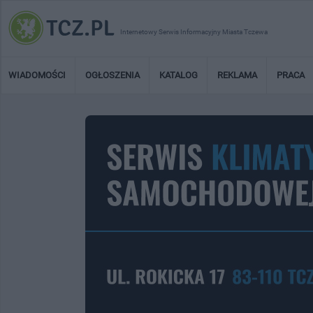
Internetowy Serwis Informacyjny Miasta Tczewa
WIADOMOŚCI
OGŁOSZENIA
KATALOG
REKLAMA
PRACA