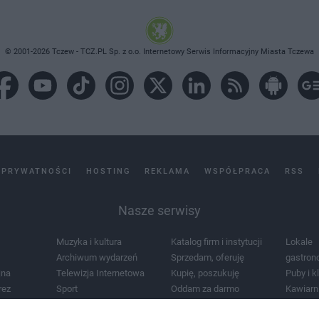
© 2001-2026 Tczew - TCZ.PL Sp. z o.o. Internetowy Serwis Informacyjny Miasta Tczewa
 PRYWATNOŚCI
HOSTING
REKLAMA
WSPÓŁPRACA
RSS
Nasze serwisy
Muzyka i kultura
Katalog firm i instytucji
Lokale
Archiwum wydarzeń
Sprzedam, oferuję
gastron
jna
Telewizja Internetowa
Kupię, poszukuję
Puby i k
rez
Sport
Oddam za darmo
Kawiarn
i masażu
Żłobki i przedszkola
Lekarze i szpitale
Noclegi