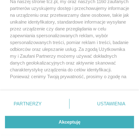
Na naszej stronie tcz.pl, my oraz naszych 1160 zaufanych
partnerów uzyskujemy dostęp i przechowujemy informacje
na urządzeniu oraz przetwarzamy dane osobowe, takie jak
unikalne identyfikatory, standardowe informacje wysyłane
przez urządzenie czy dane przeglądania w celu
zapewniania spersonalizowanych reklam, wybór
O FIRMIE
POLITYKA PRYWATNOŚCI
HOSTING
spersonalizowanych treści, pomiar reklam i treści, badanie
REKLAMA
WSPÓŁPRACA
RSS
FACEBOOK
KONTAKT
odbiorców oraz ulepszanie usług. Za zgodą Użytkownika
my i Zaufani Partnerzy możemy używać dokładnych
Nasze serwisy
danych geolokalizacyjnych oraz aktywnie skanować
charakterystykę urządzenia do celów identyfikacji.
Aktualności
Muzyka i kultura
Ponieważ cenimy Twoją prywatność, prosimy o zgodę na
Tcz24
Archiwum wydarzeń
korzystanie z tych technologii poprzez kliknięcie
Kronika Policyjna
Telewizja Internetowa
„Akceptuję”. Zgoda jest dobrowolna i zawsze możesz ją
Kalendarz imprez
Sport
zmienić/wycofać klikając przycisk ustawień prywatności
Salony urody i masażu
Żłobki i przedszkola
PARTNERZY
USTAWIENIA
Historia miasta
Zdjęcia miasta
znajdujący się w lewym dolnym rogu strony
. Niektóre
Władze miasta
Zabytki
rodzaje przetwarzania danych nie wymagają zgody
użytkownika, ale masz prawo sprzeciwić się takiemu
Akceptuję
przetwarzaniu. Preferencje będą miały zastosowania tylko
na tej witrynie.
Zainstaluj aplikację Tcz.pl w Google Play:
Android