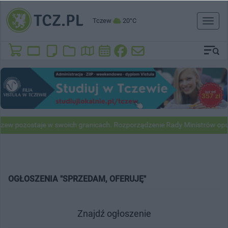
Tczew
20°C
Toggl
naviga
zew pozostaje w swoich granicach. Rozporządzenie Rady Ministrów opu
OGŁOSZENIA "SPRZEDAM, OFERUJĘ"
Znajdź ogłoszenie