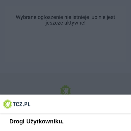
Wybrane ogłoszenie nie istnieje lub nie jest
jeszcze aktywne!
© 2001-2026 Tczew - TCZ.PL Sp. z o.o. Internetowy Serwis Informacyjny Miasta
Tczewa
Drogi Użytkowniku,