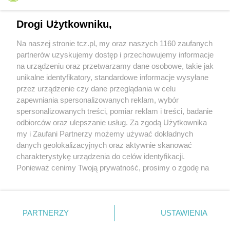
Drogi Użytkowniku,
Na naszej stronie tcz.pl, my oraz naszych 1160 zaufanych
partnerów uzyskujemy dostęp i przechowujemy informacje
na urządzeniu oraz przetwarzamy dane osobowe, takie jak
unikalne identyfikatory, standardowe informacje wysyłane
przez urządzenie czy dane przeglądania w celu
zapewniania spersonalizowanych reklam, wybór
O FIRMIE
POLITYKA PRYWATNOŚCI
HOSTING
spersonalizowanych treści, pomiar reklam i treści, badanie
REKLAMA
WSPÓŁPRACA
RSS
FACEBOOK
KONTAKT
odbiorców oraz ulepszanie usług. Za zgodą Użytkownika
my i Zaufani Partnerzy możemy używać dokładnych
Nasze serwisy
danych geolokalizacyjnych oraz aktywnie skanować
charakterystykę urządzenia do celów identyfikacji.
Aktualności
Muzyka i kultura
Ponieważ cenimy Twoją prywatność, prosimy o zgodę na
Tcz24
Archiwum wydarzeń
korzystanie z tych technologii poprzez kliknięcie
Kronika Policyjna
Telewizja Internetowa
„Akceptuję”. Zgoda jest dobrowolna i zawsze możesz ją
Kalendarz imprez
Sport
zmienić/wycofać klikając przycisk ustawień prywatności
Salony urody i masażu
Żłobki i przedszkola
PARTNERZY
USTAWIENIA
Historia miasta
Zdjęcia miasta
znajdujący się w lewym dolnym rogu strony
. Niektóre
Władze miasta
Zabytki
rodzaje przetwarzania danych nie wymagają zgody