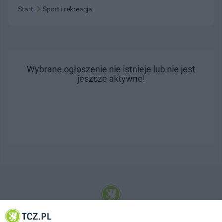
Start
Sport i rekreacja
Wybrane ogłoszenie nie istnieje lub nie jest
jeszcze aktywne!
© 2001-2026 Tczew - TCZ.PL Sp. z o.o. Internetowy Serwis Informacyjny Miasta
Tczewa