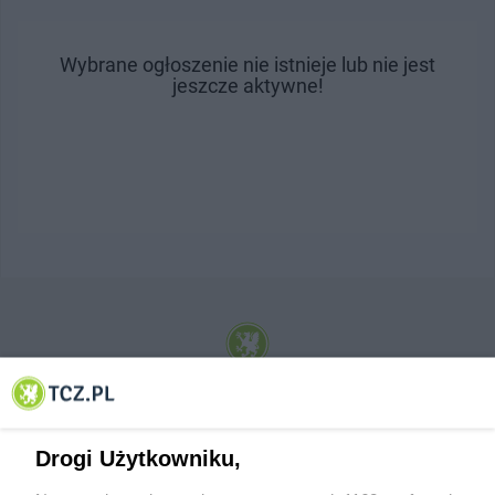
Wybrane ogłoszenie nie istnieje lub nie jest
jeszcze aktywne!
© 2001-2026 Tczew - TCZ.PL Sp. z o.o. Internetowy Serwis Informacyjny Miasta
Tczewa
Drogi Użytkowniku,