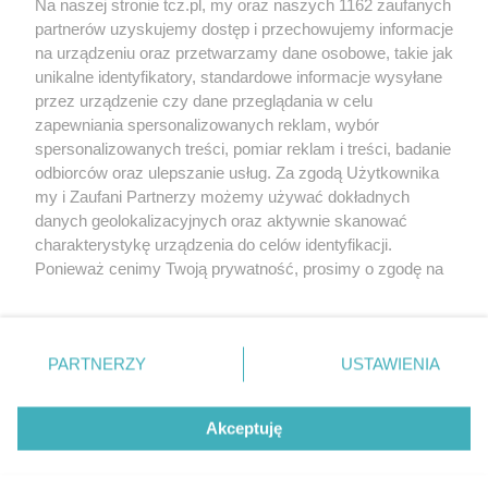
Na naszej stronie tcz.pl, my oraz naszych 1162 zaufanych
partnerów uzyskujemy dostęp i przechowujemy informacje
na urządzeniu oraz przetwarzamy dane osobowe, takie jak
unikalne identyfikatory, standardowe informacje wysyłane
przez urządzenie czy dane przeglądania w celu
zapewniania spersonalizowanych reklam, wybór
O FIRMIE
POLITYKA PRYWATNOŚCI
HOSTING
spersonalizowanych treści, pomiar reklam i treści, badanie
REKLAMA
WSPÓŁPRACA
RSS
FACEBOOK
KONTAKT
odbiorców oraz ulepszanie usług. Za zgodą Użytkownika
my i Zaufani Partnerzy możemy używać dokładnych
Nasze serwisy
danych geolokalizacyjnych oraz aktywnie skanować
charakterystykę urządzenia do celów identyfikacji.
Aktualności
Muzyka i kultura
Ponieważ cenimy Twoją prywatność, prosimy o zgodę na
Tcz24
Archiwum wydarzeń
korzystanie z tych technologii poprzez kliknięcie
Kronika Policyjna
Telewizja Internetowa
„Akceptuję”. Zgoda jest dobrowolna i zawsze możesz ją
Kalendarz imprez
Sport
zmienić/wycofać klikając przycisk ustawień prywatności
Salony urody i masażu
Żłobki i przedszkola
PARTNERZY
USTAWIENIA
Historia miasta
Zdjęcia miasta
znajdujący się w lewym dolnym rogu strony
. Niektóre
Władze miasta
Zabytki
rodzaje przetwarzania danych nie wymagają zgody
użytkownika, ale masz prawo sprzeciwić się takiemu
Akceptuję
przetwarzaniu. Preferencje będą miały zastosowania tylko
na tej witrynie.
Zainstaluj aplikację Tcz.pl w Google Play:
Android