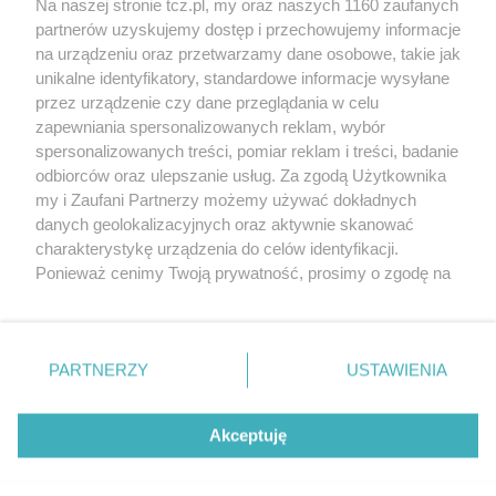
Na naszej stronie tcz.pl, my oraz naszych 1160 zaufanych
partnerów uzyskujemy dostęp i przechowujemy informacje
na urządzeniu oraz przetwarzamy dane osobowe, takie jak
unikalne identyfikatory, standardowe informacje wysyłane
przez urządzenie czy dane przeglądania w celu
zapewniania spersonalizowanych reklam, wybór
O FIRMIE
POLITYKA PRYWATNOŚCI
HOSTING
spersonalizowanych treści, pomiar reklam i treści, badanie
REKLAMA
WSPÓŁPRACA
RSS
FACEBOOK
KONTAKT
odbiorców oraz ulepszanie usług. Za zgodą Użytkownika
my i Zaufani Partnerzy możemy używać dokładnych
Nasze serwisy
danych geolokalizacyjnych oraz aktywnie skanować
charakterystykę urządzenia do celów identyfikacji.
Aktualności
Muzyka i kultura
Ponieważ cenimy Twoją prywatność, prosimy o zgodę na
Tcz24
Archiwum wydarzeń
korzystanie z tych technologii poprzez kliknięcie
Kronika Policyjna
Telewizja Internetowa
„Akceptuję”. Zgoda jest dobrowolna i zawsze możesz ją
Kalendarz imprez
Sport
zmienić/wycofać klikając przycisk ustawień prywatności
Salony urody i masażu
Żłobki i przedszkola
PARTNERZY
USTAWIENIA
Historia miasta
Zdjęcia miasta
znajdujący się w lewym dolnym rogu strony
. Niektóre
Władze miasta
Zabytki
rodzaje przetwarzania danych nie wymagają zgody
użytkownika, ale masz prawo sprzeciwić się takiemu
Akceptuję
przetwarzaniu. Preferencje będą miały zastosowania tylko
na tej witrynie.
Zainstaluj aplikację Tcz.pl w Google Play:
Android