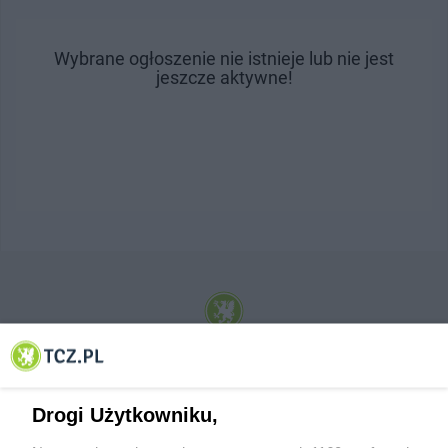
Wybrane ogłoszenie nie istnieje lub nie jest
jeszcze aktywne!
© 2001-2026 Tczew - TCZ.PL Sp. z o.o. Internetowy Serwis Informacyjny Miasta
Tczewa
Drogi Użytkowniku,