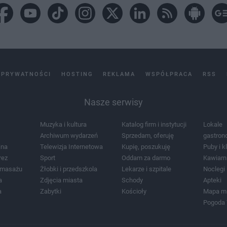
 PRYWATNOŚCI
HOSTING
REKLAMA
WSPÓŁPRACA
RSS
Nasze serwisy
Muzyka i kultura
Katalog firm i instytucji
Lokale
Archiwum wydarzeń
Sprzedam, oferuję
gastron
jna
Telewizja Internetowa
Kupię, poszukuję
Puby i k
rez
Sport
Oddam za darmo
Kawiarn
i masażu
Żłobki i przedszkola
Lekarze i szpitale
Noclegi
a
Zdjęcia miasta
Schody
Apteki
a
Zabytki
Kościoły
Mapa m
Pogoda