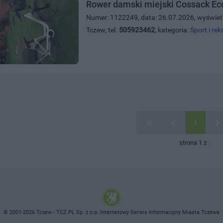
Rower damski miejski Cossack Ec
Numer: 1122249, data: 26.07.2026, wyświet
Tczew, tel.
505923462
, kategoria:
Sport i rek
1
strona 1 z
1
© 2001-2026 Tczew - TCZ.PL Sp. z o.o. Internetowy Serwis Informacyjny Miasta Tczewa