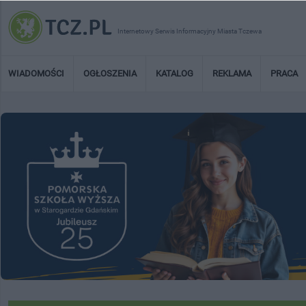
Internetowy Serwis Informacyjny Miasta Tczewa
WIADOMOŚCI
OGŁOSZENIA
KATALOG
REKLAMA
PRACA