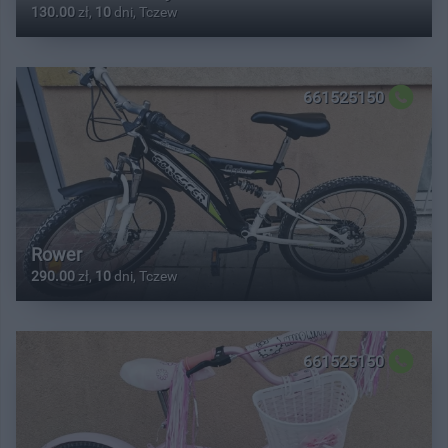
130.00
zł,
10
dni, Tczew
661525150
Rower
290.00
zł,
10
dni, Tczew
661525150