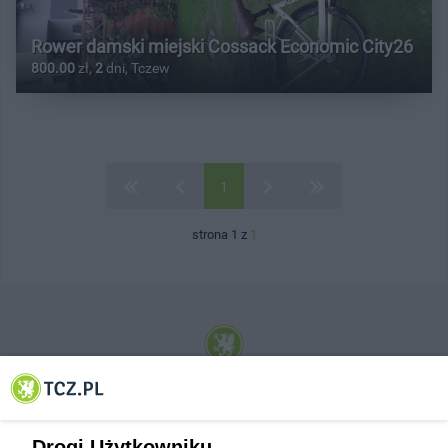
Rower damski miejski Cossack Economic City26
800.00
zł,
2
dni, Tczew
1
strona 1 z
1
© 2001-2026 Tczew - TCZ.PL Sp. z o.o. Internetowy Serwis Informacyjny Miasta
Tczewa
Drogi Użytkowniku,