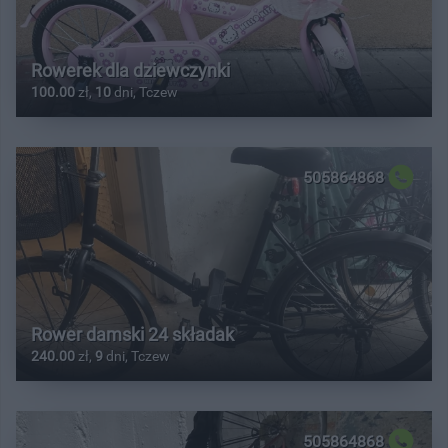
Rowerek dla dziewczynki
100.00
zł,
10
dni, Tczew
505864868
Rower damski 24 składak
240.00
zł,
9
dni, Tczew
505864868