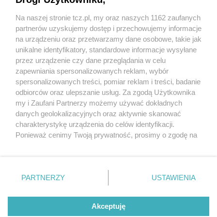
Na naszej stronie tcz.pl, my oraz naszych 1162 zaufanych
partnerów uzyskujemy dostęp i przechowujemy informacje
na urządzeniu oraz przetwarzamy dane osobowe, takie jak
unikalne identyfikatory, standardowe informacje wysyłane
przez urządzenie czy dane przeglądania w celu
zapewniania spersonalizowanych reklam, wybór
O FIRMIE
POLITYKA PRYWATNOŚCI
HOSTING
spersonalizowanych treści, pomiar reklam i treści, badanie
REKLAMA
WSPÓŁPRACA
RSS
FACEBOOK
KONTAKT
odbiorców oraz ulepszanie usług. Za zgodą Użytkownika
my i Zaufani Partnerzy możemy używać dokładnych
Nasze serwisy
danych geolokalizacyjnych oraz aktywnie skanować
charakterystykę urządzenia do celów identyfikacji.
Aktualności
Muzyka i kultura
Ponieważ cenimy Twoją prywatność, prosimy o zgodę na
Tcz24
Archiwum wydarzeń
korzystanie z tych technologii poprzez kliknięcie
Kronika Policyjna
Telewizja Internetowa
„Akceptuję”. Zgoda jest dobrowolna i zawsze możesz ją
Kalendarz imprez
Sport
zmienić/wycofać klikając przycisk ustawień prywatności
Salony urody i masażu
Żłobki i przedszkola
PARTNERZY
USTAWIENIA
Historia miasta
Zdjęcia miasta
znajdujący się w lewym dolnym rogu strony
. Niektóre
Władze miasta
Zabytki
rodzaje przetwarzania danych nie wymagają zgody
użytkownika, ale masz prawo sprzeciwić się takiemu
Akceptuję
przetwarzaniu. Preferencje będą miały zastosowania tylko