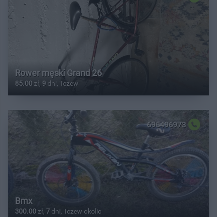
Rower męski Grand 26
85.00
zł,
9
dni, Tczew
695496973
Bmx
300.00
zł,
7
dni, Tczew okolic