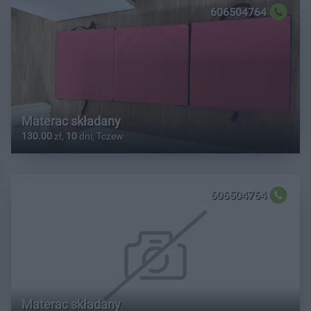
606504764
Materac składany
130.00
zł,
10
dni, Tczew
606504764
Materac składany