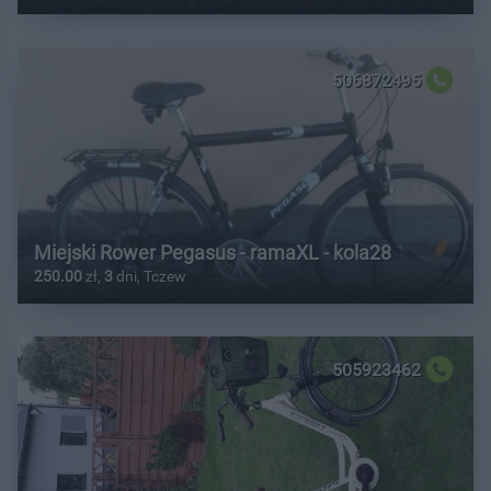
506872495
Miejski Rower Pegasus - ramaXL - kola28
250.00
zł,
3
dni, Tczew
505923462