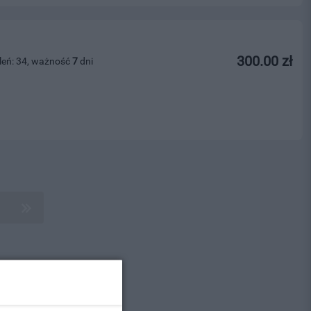
300.00 zł
leń: 34, ważność
7
dni