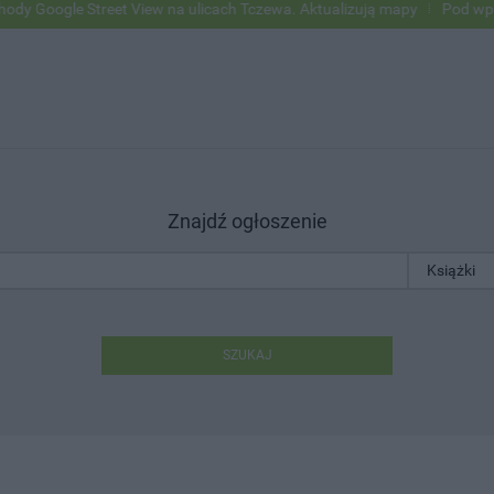
ogle Street View na ulicach Tczewa. Aktualizują mapy
Pod wpływem a
Znajdź ogłoszenie
SZUKAJ