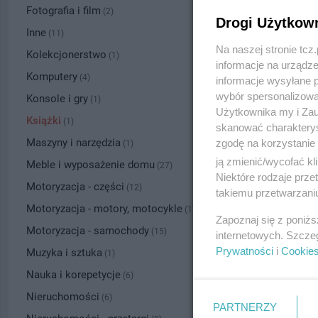
Fotografia i film
(2)
Drogi Użytkow
Inne
(11)
Na naszej stronie tc
Kolekcjonerstwo
(1)
informacje na urządze
Komputery
(4)
informacje wysyłane 
wybór spersonalizowan
Konsole i gry
(1)
Użytkownika my i Zau
Książki
(1)
skanować charakterys
Maszyny i narzędzia
zgodę na korzystanie 
(1)
ją zmienić/wycofać kl
Meble i wyposażenie domu
(27)
Niektóre rodzaje prz
Motoryzacja - części
(12)
takiemu przetwarzaniu
Motoryzacja - motory, motocykle
(1)
Zapoznaj się z poniż
Motoryzacja - samochody
(15)
internetowych. Szcze
Prywatności
i
Cookie
Muzyka i sztuka
(1)
Nauka i korepetycje
(6)
Nieruchomości
(6)
PARTNERZY