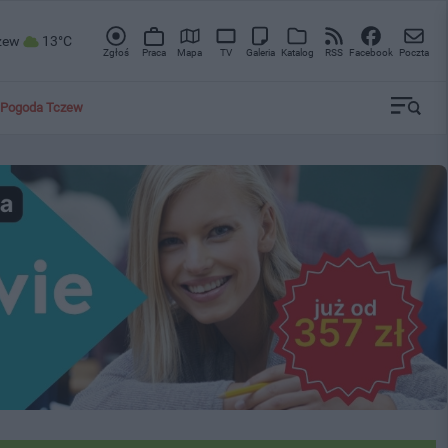
zew
13°C
Zgłoś
Praca
Mapa
TV
Galeria
Katalog
RSS
Facebook
Poczta
Pogoda Tczew