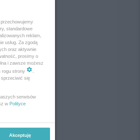
 i przechowujemy
ory, standardowe
alizowanych reklam,
ie usług. Za zgodą
ych oraz aktywnie
watność, prosimy o
wolna i zawsze możesz
m rogu strony
.
sprzeciwić się
 naszych serwisów
esz w
Polityce
Akceptuję