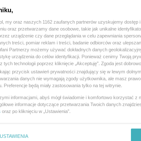
niku,
z.pl, my oraz naszych 1162 zaufanych partnerów uzyskujemy dostęp
niu oraz przetwarzamy dane osobowe, takie jak unikalne identyfikat
przez urządzenie czy dane przeglądania w celu zapewniania sperson
ych treści, pomiar reklam i treści, badanie odbiorców oraz ulepszan
fani Partnerzy możemy używać dokładnych danych geolokalizacyjn
tykę urządzenia do celów identyfikacji. Ponieważ cenimy Twoją pry
z tych technologii poprzez kliknięcie „Akceptuję”. Zgoda jest dobro
ikając przycisk ustawień prywatności znajdujący się w lewym dolny
etwarzania danych nie wymagają zgody użytkownika, ale masz prawo 
. Preferencje będą miały zastosowania tylko na tej witrynie.
szymi informacjami, abyś mógł świadomie i komfortowo korzystać z
gółowe informacje dotyczące przetwarzania Twoich danych znajdzi
s
oraz po kliknięciu w „Ustawienia”.
USTAWIENIA