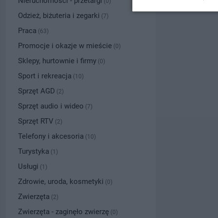
Nieruchomości - przetargi
(0)
Odzież, biżuteria i zegarki
(7)
Praca
(63)
Promocje i okazje w mieście
(0)
Sklepy, hurtownie i firmy
(0)
Sport i rekreacja
(10)
Sprzęt AGD
(2)
Sprzęt audio i wideo
(7)
Sprzęt RTV
(2)
Telefony i akcesoria
(10)
Turystyka
(1)
Usługi
(1)
Zdrowie, uroda, kosmetyki
(0)
Zwierzęta
(2)
Zwierzęta - zaginęło zwierzę
(0)