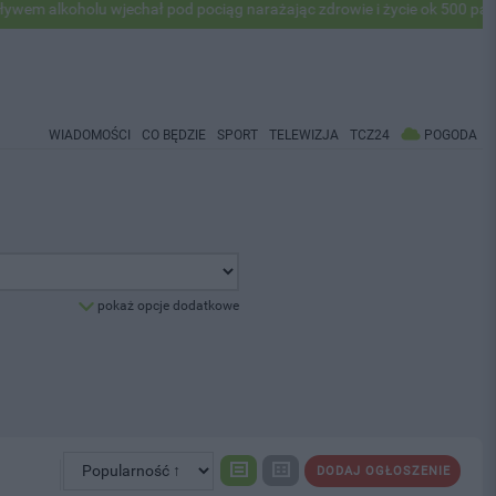
lkoholu wjechał pod pociąg narażając zdrowie i życie ok 500 pasażeró
WIADOMOŚCI
CO BĘDZIE
SPORT
TELEWIZJA
TCZ24
POGODA
pokaż opcje dodatkowe
DODAJ OGŁOSZENIE