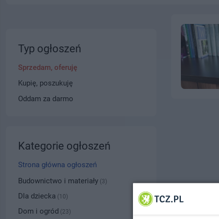
Typ ogłoszeń
Sprzedam, oferuję
Kupię, poszukuję
Oddam za darmo
Kategorie ogłoszeń
Strona główna ogłoszeń
Budownictwo i materiały
(3)
Dla dziecka
(10)
Dom i ogród
(23)