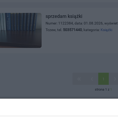
sprzedam książki
Numer: 1122384, data: 01.08.2026, wyświet
Tczew, tel.
503571440
, kategoria:
Książki
1
strona 1 z
1