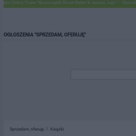
Gminy Tczew. Na początek Shaun Baker & Jessica Jean
Samochody Go
OGŁOSZENIA "SPRZEDAM, OFERUJĘ"
Sprzedam, oferuję
Książki