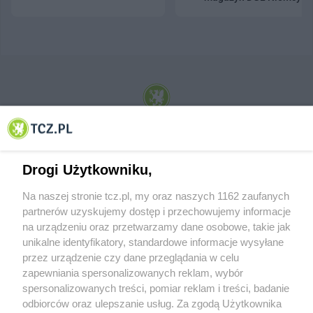
© 2001-2026 Tczew - TCZ.PL Sp. z o.o. Internetowy Serwis Informacyjny Miasta
Tczewa
Drogi Użytkowniku,
Na naszej stronie tcz.pl, my oraz naszych 1162 zaufanych
partnerów uzyskujemy dostęp i przechowujemy informacje
na urządzeniu oraz przetwarzamy dane osobowe, takie jak
unikalne identyfikatory, standardowe informacje wysyłane
przez urządzenie czy dane przeglądania w celu
zapewniania spersonalizowanych reklam, wybór
O FIRMIE
POLITYKA PRYWATNOŚCI
HOSTING
spersonalizowanych treści, pomiar reklam i treści, badanie
REKLAMA
WSPÓŁPRACA
RSS
FACEBOOK
KONTAKT
odbiorców oraz ulepszanie usług. Za zgodą Użytkownika