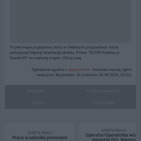
To jest mapa poglądowa, która w niektórych przypadkach może
wskazywać błędną lokalizację obiektu. Pokaż "30-390 Kraków, ul.
Zawiła 69" na większej mapie -
kliknij tutaj
Ogłoszenie zgodne z
regulaminem
. Uważasz inaczej, zgłoś
nadużycie. Wyświetleń: 82 (ostatnio: 06.08.2026, 22:53)
Sprzedam,...
Do obserwowanych
Drukuj
Prześlij dalej
OFERTA PRACY
OFERTA PRACY
Operator/Operatorka wózk
Praca w saloniku prasowym
magazyn DGL Niemcy