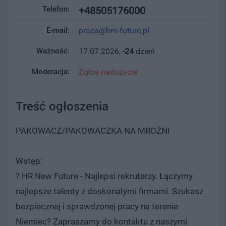
Telefon:
+48505176000
E-mail:
praca@hrn-future.pl
Ważność:
17.07.2026,
-24
dzień
Moderacja:
Zgłoś nadużycie
Treść ogłoszenia
PAKOWACZ/PAKOWACZKA NA MROŹNI
Wstęp:
? HR New Future - Najlepsi rekruterzy. Łączymy
najlepsze talenty z doskonałymi firmami. Szukasz
bezpiecznej i sprawdzonej pracy na terenie
Niemiec? Zapraszamy do kontaktu z naszymi