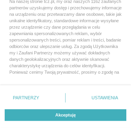
Na naszej stronie tcz.pl, my oraz naszych 1162 zaufanych
partnerów uzyskujemy dostęp i przechowujemy informacje
na urządzeniu oraz przetwarzamy dane osobowe, takie jak
unikalne identyfikatory, standardowe informacje wysyłane
przez urządzenie czy dane przeglądania w celu
zapewniania spersonalizowanych reklam, wybór
O FIRMIE
POLITYKA PRYWATNOŚCI
HOSTING
spersonalizowanych treści, pomiar reklam i treści, badanie
REKLAMA
WSPÓŁPRACA
RSS
FACEBOOK
KONTAKT
odbiorców oraz ulepszanie usług. Za zgodą Użytkownika
my i Zaufani Partnerzy możemy używać dokładnych
Nasze serwisy
danych geolokalizacyjnych oraz aktywnie skanować
charakterystykę urządzenia do celów identyfikacji.
Aktualności
Muzyka i kultura
Ponieważ cenimy Twoją prywatność, prosimy o zgodę na
Tcz24
Archiwum wydarzeń
korzystanie z tych technologii poprzez kliknięcie
Kronika Policyjna
Telewizja Internetowa
„Akceptuję”. Zgoda jest dobrowolna i zawsze możesz ją
Kalendarz imprez
Sport
zmienić/wycofać klikając przycisk ustawień prywatności
Salony urody i masażu
Żłobki i przedszkola
PARTNERZY
USTAWIENIA
Historia miasta
Zdjęcia miasta
znajdujący się w lewym dolnym rogu strony
. Niektóre
Władze miasta
Zabytki
rodzaje przetwarzania danych nie wymagają zgody
użytkownika, ale masz prawo sprzeciwić się takiemu
Akceptuję
przetwarzaniu. Preferencje będą miały zastosowania tylko
na tej witrynie.
Zainstaluj aplikację Tcz.pl w Google Play:
Android