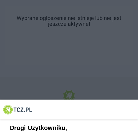
Wybrane ogłoszenie nie istnieje lub nie jest
jeszcze aktywne!
© 2001-2026 Tczew - TCZ.PL Sp. z o.o. Internetowy Serwis Informacyjny Miasta
Tczewa
Drogi Użytkowniku,