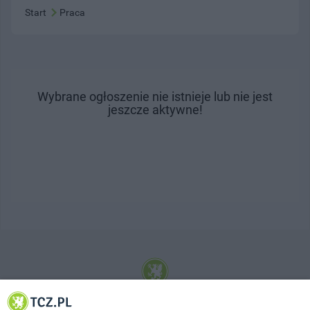
Start
Praca
Wybrane ogłoszenie nie istnieje lub nie jest
jeszcze aktywne!
© 2001-2026 Tczew - TCZ.PL Sp. z o.o. Internetowy Serwis Informacyjny Miasta
Tczewa