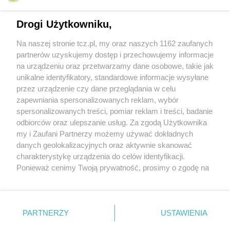
Drogi Użytkowniku,
Na naszej stronie tcz.pl, my oraz naszych 1162 zaufanych
partnerów uzyskujemy dostęp i przechowujemy informacje
na urządzeniu oraz przetwarzamy dane osobowe, takie jak
unikalne identyfikatory, standardowe informacje wysyłane
przez urządzenie czy dane przeglądania w celu
zapewniania spersonalizowanych reklam, wybór
O FIRMIE
POLITYKA PRYWATNOŚCI
HOSTING
spersonalizowanych treści, pomiar reklam i treści, badanie
REKLAMA
WSPÓŁPRACA
RSS
FACEBOOK
KONTAKT
odbiorców oraz ulepszanie usług. Za zgodą Użytkownika
my i Zaufani Partnerzy możemy używać dokładnych
Nasze serwisy
danych geolokalizacyjnych oraz aktywnie skanować
charakterystykę urządzenia do celów identyfikacji.
Aktualności
Muzyka i kultura
Ponieważ cenimy Twoją prywatność, prosimy o zgodę na
Tcz24
Archiwum wydarzeń
korzystanie z tych technologii poprzez kliknięcie
Kronika Policyjna
Telewizja Internetowa
„Akceptuję”. Zgoda jest dobrowolna i zawsze możesz ją
Kalendarz imprez
Sport
zmienić/wycofać klikając przycisk ustawień prywatności
Salony urody i masażu
Żłobki i przedszkola
PARTNERZY
USTAWIENIA
Historia miasta
Zdjęcia miasta
znajdujący się w lewym dolnym rogu strony
. Niektóre
Władze miasta
Zabytki
rodzaje przetwarzania danych nie wymagają zgody