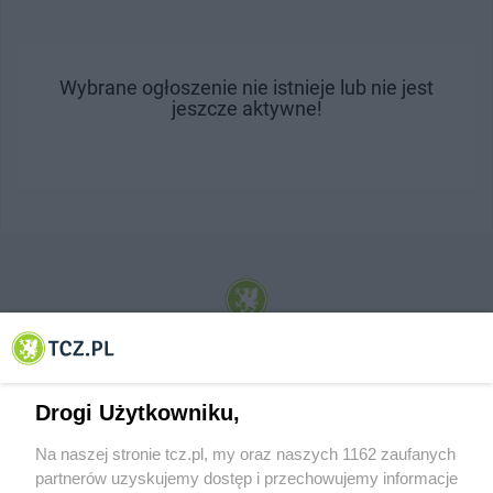
Wybrane ogłoszenie nie istnieje lub nie jest
jeszcze aktywne!
© 2001-2026 Tczew - TCZ.PL Sp. z o.o. Internetowy Serwis Informacyjny Miasta
Tczewa
Drogi Użytkowniku,
Na naszej stronie tcz.pl, my oraz naszych 1162 zaufanych
partnerów uzyskujemy dostęp i przechowujemy informacje