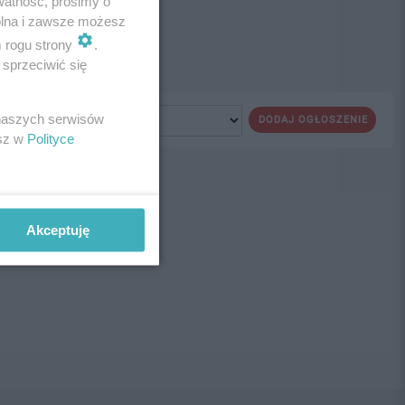
watność, prosimy o
wolna i zawsze możesz
m rogu strony
.
sprzeciwić się
 naszych serwisów
DODAJ OGŁOSZENIE
esz w
Polityce
ne!
Akceptuję