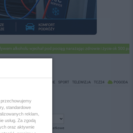
alkoholu wjechał pod pociąg narażając zdrowie i życie ok 500 pasażer
WIADOMOŚCI
CO BĘDZIE
SPORT
TELEWIZJA
TCZ24
POGODA
 i przechowujemy
ory, standardowe
alizowanych reklam,
ie usług. Za zgodą
ych oraz aktywnie
pokaż opcje dodatkowe