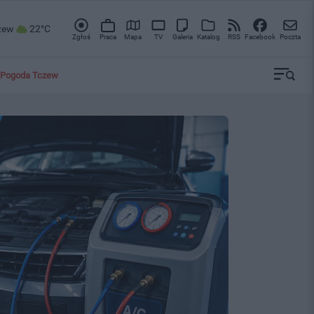
zew
22°C
Zgłoś
Praca
Mapa
TV
Galeria
Katalog
RSS
Facebook
Poczta
Pogoda Tczew