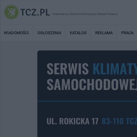
Internetowy Serwis Informacyjny Miasta Tczewa
WIADOMOŚCI
OGŁOSZENIA
KATALOG
REKLAMA
PRACA