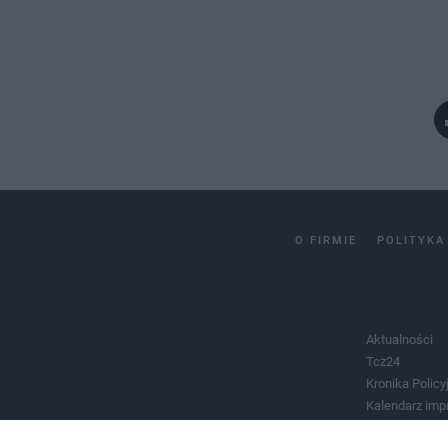
O FIRMIE
POLITYKA
Aktualności
Tcz24
Kronika Policy
Kalendarz imp
Salony urody 