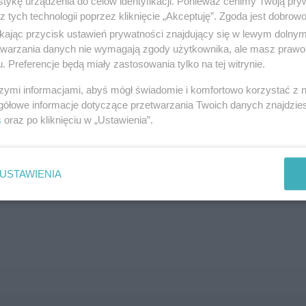
tykę urządzenia do celów identyfikacji. Ponieważ cenimy Twoją pry
z tych technologii poprzez kliknięcie „Akceptuję”. Zgoda jest dobro
SZUKAJ
ikając przycisk ustawień prywatności znajdujący się w lewym dolny
etwarzania danych nie wymagają zgody użytkownika, ale masz prawo 
. Preferencje będą miały zastosowania tylko na tej witrynie.
szymi informacjami, abyś mógł świadomie i komfortowo korzystać z
gółowe informacje dotyczące przetwarzania Twoich danych znajdzi
s
oraz po kliknięciu w „Ustawienia”.
brane ogłoszenie nie istnieje lub nie jest jeszcze aktyw
USTAWIENIA