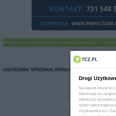
 Gminy Tczew. Na początek Shaun Baker & Jessica Jean
Samochody G
OGŁOSZENIA "SPRZEDAM, OFERUJĘ"
Drogi Użytkow
Na naszej stronie tc
informacje na urządze
informacje wysyłane 
wybór spersonalizowan
Użytkownika my i Zau