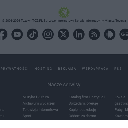
© 2001-2026 Tczew - TCZ.PL Sp. z o.o. Internetowy Serwis Informacyjny Miasta Tczewa
 PRYWATNOŚCI
HOSTING
REKLAMA
WSPÓŁPRACA
RSS
Nasze serwisy
Muzyka i kultura
Katalog firm i instytucji
Lokale
Archiwum wydarzeń
Sprzedam, oferuję
gastron
jna
Telewizja Internetowa
Kupię, poszukuję
Puby i k
rez
Sport
Oddam za darmo
Kawiarn
i masażu
Żłobki i przedszkola
Lekarze i szpitale
Noclegi