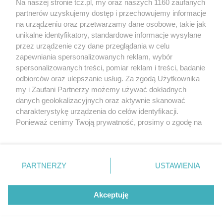
Na naszej stronie tcz.pl, my oraz naszych 1160 zaufanych
partnerów uzyskujemy dostęp i przechowujemy informacje
na urządzeniu oraz przetwarzamy dane osobowe, takie jak
unikalne identyfikatory, standardowe informacje wysyłane
przez urządzenie czy dane przeglądania w celu
zapewniania spersonalizowanych reklam, wybór
O FIRMIE
POLITYKA PRYWATNOŚCI
HOSTING
spersonalizowanych treści, pomiar reklam i treści, badanie
REKLAMA
WSPÓŁPRACA
RSS
FACEBOOK
KONTAKT
odbiorców oraz ulepszanie usług. Za zgodą Użytkownika
my i Zaufani Partnerzy możemy używać dokładnych
Nasze serwisy
danych geolokalizacyjnych oraz aktywnie skanować
charakterystykę urządzenia do celów identyfikacji.
Aktualności
Muzyka i kultura
Ponieważ cenimy Twoją prywatność, prosimy o zgodę na
Tcz24
Archiwum wydarzeń
korzystanie z tych technologii poprzez kliknięcie
Kronika Policyjna
Telewizja Internetowa
„Akceptuję”. Zgoda jest dobrowolna i zawsze możesz ją
Kalendarz imprez
Sport
zmienić/wycofać klikając przycisk ustawień prywatności
Salony urody i masażu
Żłobki i przedszkola
PARTNERZY
USTAWIENIA
Historia miasta
Zdjęcia miasta
znajdujący się w lewym dolnym rogu strony
. Niektóre
Władze miasta
Zabytki
rodzaje przetwarzania danych nie wymagają zgody
użytkownika, ale masz prawo sprzeciwić się takiemu
Akceptuję
przetwarzaniu. Preferencje będą miały zastosowania tylko
na tej witrynie.
Zainstaluj aplikację Tcz.pl w Google Play:
Android