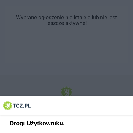
Wybrane ogłoszenie nie istnieje lub nie jest
jeszcze aktywne!
© 2001-2026 Tczew - TCZ.PL Sp. z o.o. Internetowy Serwis Informacyjny Miasta
Tczewa
Drogi Użytkowniku,