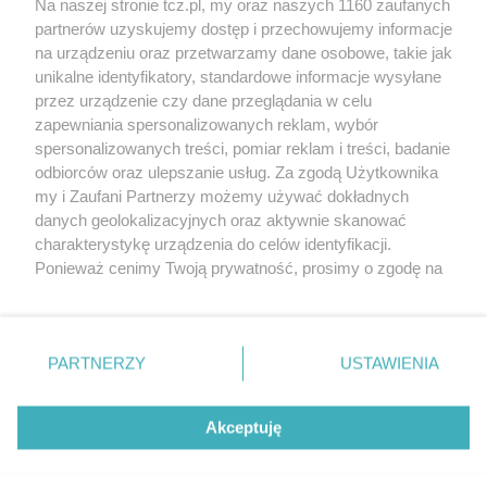
Na naszej stronie tcz.pl, my oraz naszych 1160 zaufanych
partnerów uzyskujemy dostęp i przechowujemy informacje
na urządzeniu oraz przetwarzamy dane osobowe, takie jak
unikalne identyfikatory, standardowe informacje wysyłane
przez urządzenie czy dane przeglądania w celu
zapewniania spersonalizowanych reklam, wybór
O FIRMIE
POLITYKA PRYWATNOŚCI
HOSTING
spersonalizowanych treści, pomiar reklam i treści, badanie
REKLAMA
WSPÓŁPRACA
RSS
FACEBOOK
KONTAKT
odbiorców oraz ulepszanie usług. Za zgodą Użytkownika
my i Zaufani Partnerzy możemy używać dokładnych
Nasze serwisy
danych geolokalizacyjnych oraz aktywnie skanować
charakterystykę urządzenia do celów identyfikacji.
Aktualności
Muzyka i kultura
Ponieważ cenimy Twoją prywatność, prosimy o zgodę na
Tcz24
Archiwum wydarzeń
korzystanie z tych technologii poprzez kliknięcie
Kronika Policyjna
Telewizja Internetowa
„Akceptuję”. Zgoda jest dobrowolna i zawsze możesz ją
Kalendarz imprez
Sport
zmienić/wycofać klikając przycisk ustawień prywatności
Salony urody i masażu
Żłobki i przedszkola
PARTNERZY
USTAWIENIA
Historia miasta
Zdjęcia miasta
znajdujący się w lewym dolnym rogu strony
. Niektóre
Władze miasta
Zabytki
rodzaje przetwarzania danych nie wymagają zgody
użytkownika, ale masz prawo sprzeciwić się takiemu
Akceptuję
przetwarzaniu. Preferencje będą miały zastosowania tylko
na tej witrynie.
Zainstaluj aplikację Tcz.pl w Google Play:
Android