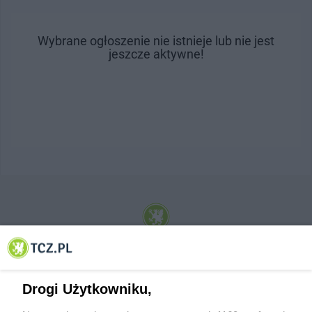
Wybrane ogłoszenie nie istnieje lub nie jest
jeszcze aktywne!
© 2001-2026 Tczew - TCZ.PL Sp. z o.o. Internetowy Serwis Informacyjny Miasta
Tczewa
Drogi Użytkowniku,