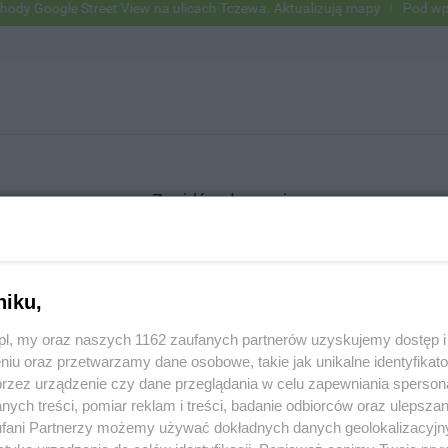
Google Street View na ulicach Tczewa. Aktualizują mapy
Pod wpływe
Znajdź ogłoszenie
niku,
SZUKAJ
z.pl, my oraz naszych 1162 zaufanych partnerów uzyskujemy dostęp
niu oraz przetwarzamy dane osobowe, takie jak unikalne identyfikat
przez urządzenie czy dane przeglądania w celu zapewniania sperson
ych treści, pomiar reklam i treści, badanie odbiorców oraz ulepszan
fani Partnerzy możemy używać dokładnych danych geolokalizacyjn