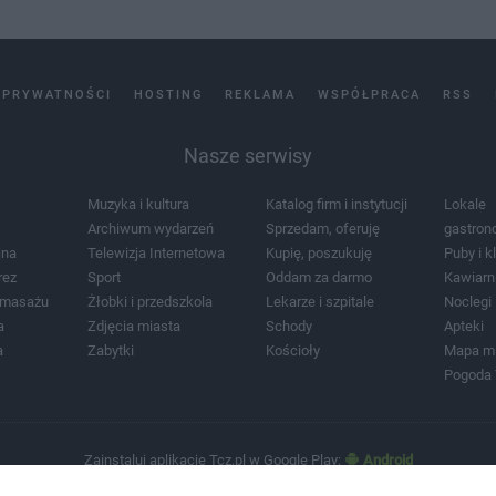
 PRYWATNOŚCI
HOSTING
REKLAMA
WSPÓŁPRACA
RSS
Nasze serwisy
Muzyka i kultura
Katalog firm i instytucji
Lokale
Archiwum wydarzeń
Sprzedam, oferuję
gastron
jna
Telewizja Internetowa
Kupię, poszukuję
Puby i k
rez
Sport
Oddam za darmo
Kawiarn
i masażu
Żłobki i przedszkola
Lekarze i szpitale
Noclegi
a
Zdjęcia miasta
Schody
Apteki
a
Zabytki
Kościoły
Mapa m
Pogoda
Zainstaluj aplikację Tcz.pl w Google Play:
Android