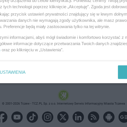
tykę urządzenia do celów identyfikacji. Ponieważ cenimy Twoją pry
z tych technologii poprzez kliknięcie „Akceptuję”. Zgoda jest dobro
ikając przycisk ustawień prywatności znajdujący się w lewym dolny
etwarzania danych nie wymagają zgody użytkownika, ale masz prawo 
. Preferencje będą miały zastosowania tylko na tej witrynie.
brane ogłoszenie nie istnieje lub nie jest jeszcze aktyw
szymi informacjami, abyś mógł świadomie i komfortowo korzystać z
gółowe informacje dotyczące przetwarzania Twoich danych znajdzi
s
oraz po kliknięciu w „Ustawienia”.
USTAWIENIA
© 2001-2026 Tczew - TCZ.PL Sp. z o.o. Internetowy Serwis Informacyjny Miasta Tczewa