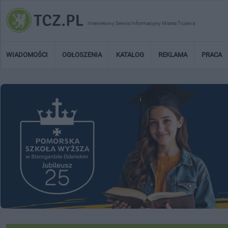
Internetowy Serwis Informacyjny Miasta Tczewa
WIADOMOŚCI
OGŁOSZENIA
KATALOG
REKLAMA
PRACA