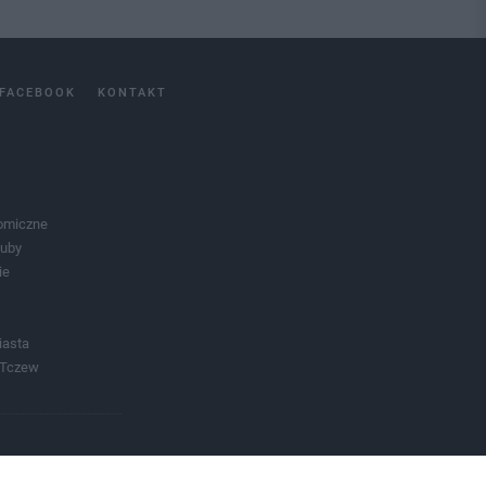
FACEBOOK
KONTAKT
omiczne
luby
ie
iasta
 Tczew