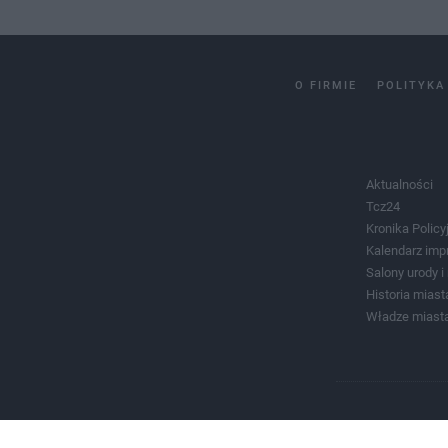
O FIRMIE
POLITYKA
Aktualności
Tcz24
Kronika Policy
Kalendarz imp
Salony urody 
Historia miast
Władze miast