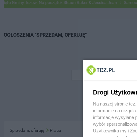
to Gminy Tczew. Na początek Shaun Baker & Jessica Jean
Samochody 
OGŁOSZENIA "SPRZEDAM, OFERUJĘ"
Drogi Użytkow
Na naszej stronie tc
informacje na urządze
informacje wysyłane 
wybór spersonalizowan
Sprzedam, oferuję
Praca
Użytkownika my i Zau