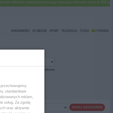
m alkoholu wjechał pod pociąg narażając zdrowie i życie ok 500 pasaż
WIADOMOŚCI
CO BĘDZIE
SPORT
TELEWIZJA
TCZ24
POGODA
pokaż opcje dodatkowe
 i przechowujemy
ory, standardowe
alizowanych reklam,
ie usług. Za zgodą
ych oraz aktywnie
DODAJ OGŁOSZENIE