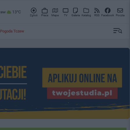
zew
13°C
Zgłoś
Praca
Mapa
TV
Galeria
Katalog
RSS
Facebook
Poczta
Pogoda Tczew