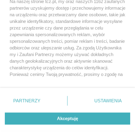
Na naszej stronie tcz.pl, my oraz naszych 1162 zaufanych
partnerów uzyskujemy dostęp i przechowujemy informacje
na urządzeniu oraz przetwarzamy dane osobowe, takie jak
unikalne identyfikatory, standardowe informacje wysyłane
przez urządzenie czy dane przeglądania w celu
zapewniania spersonalizowanych reklam, wybór
O FIRMIE
POLITYKA PRYWATNOŚCI
HOSTING
spersonalizowanych treści, pomiar reklam i treści, badanie
REKLAMA
WSPÓŁPRACA
RSS
FACEBOOK
KONTAKT
odbiorców oraz ulepszanie usług. Za zgodą Użytkownika
my i Zaufani Partnerzy możemy używać dokładnych
Nasze serwisy
danych geolokalizacyjnych oraz aktywnie skanować
charakterystykę urządzenia do celów identyfikacji.
Aktualności
Muzyka i kultura
Ponieważ cenimy Twoją prywatność, prosimy o zgodę na
Tcz24
Archiwum wydarzeń
korzystanie z tych technologii poprzez kliknięcie
Kronika Policyjna
Telewizja Internetowa
„Akceptuję”. Zgoda jest dobrowolna i zawsze możesz ją
Kalendarz imprez
Sport
zmienić/wycofać klikając przycisk ustawień prywatności
Salony urody i masażu
Żłobki i przedszkola
PARTNERZY
USTAWIENIA
Historia miasta
Zdjęcia miasta
znajdujący się w lewym dolnym rogu strony
. Niektóre
Władze miasta
Zabytki
rodzaje przetwarzania danych nie wymagają zgody
użytkownika, ale masz prawo sprzeciwić się takiemu
Akceptuję
przetwarzaniu. Preferencje będą miały zastosowania tylko
na tej witrynie.
Zainstaluj aplikację Tcz.pl w Google Play:
Android