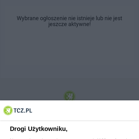
Wybrane ogłoszenie nie istnieje lub nie jest
jeszcze aktywne!
© 2001-2026 Tczew - TCZ.PL Sp. z o.o. Internetowy Serwis Informacyjny Miasta
Tczewa
Drogi Użytkowniku,