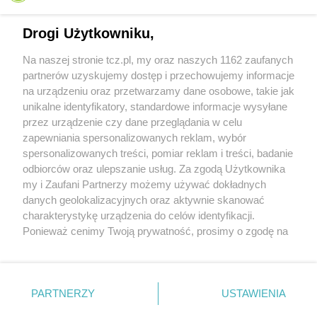
Drogi Użytkowniku,
Na naszej stronie tcz.pl, my oraz naszych 1162 zaufanych
partnerów uzyskujemy dostęp i przechowujemy informacje
na urządzeniu oraz przetwarzamy dane osobowe, takie jak
unikalne identyfikatory, standardowe informacje wysyłane
przez urządzenie czy dane przeglądania w celu
zapewniania spersonalizowanych reklam, wybór
O FIRMIE
POLITYKA PRYWATNOŚCI
HOSTING
spersonalizowanych treści, pomiar reklam i treści, badanie
REKLAMA
WSPÓŁPRACA
RSS
FACEBOOK
KONTAKT
odbiorców oraz ulepszanie usług. Za zgodą Użytkownika
my i Zaufani Partnerzy możemy używać dokładnych
Nasze serwisy
danych geolokalizacyjnych oraz aktywnie skanować
charakterystykę urządzenia do celów identyfikacji.
Aktualności
Muzyka i kultura
Ponieważ cenimy Twoją prywatność, prosimy o zgodę na
Tcz24
Archiwum wydarzeń
korzystanie z tych technologii poprzez kliknięcie
Kronika Policyjna
Telewizja Internetowa
„Akceptuję”. Zgoda jest dobrowolna i zawsze możesz ją
Kalendarz imprez
Sport
zmienić/wycofać klikając przycisk ustawień prywatności
Salony urody i masażu
Żłobki i przedszkola
PARTNERZY
USTAWIENIA
Historia miasta
Zdjęcia miasta
znajdujący się w lewym dolnym rogu strony
. Niektóre
Władze miasta
Zabytki
rodzaje przetwarzania danych nie wymagają zgody