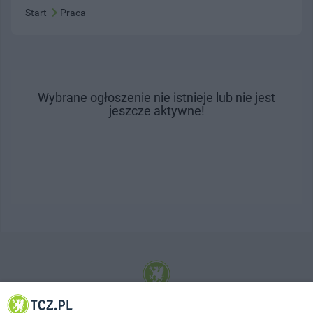
Start
Praca
Wybrane ogłoszenie nie istnieje lub nie jest
jeszcze aktywne!
© 2001-2026 Tczew - TCZ.PL Sp. z o.o. Internetowy Serwis Informacyjny Miasta
Tczewa