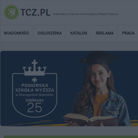
Internetowy Serwis Informacyjny Miasta Tczewa
WIADOMOŚCI
OGŁOSZENIA
KATALOG
REKLAMA
PRACA