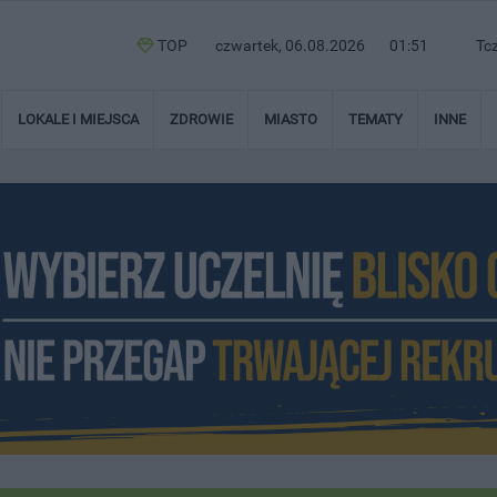
TOP
czwartek, 06.08.2026
01:51
Tc
LOKALE I MIEJSCA
ZDROWIE
MIASTO
TEMATY
INNE