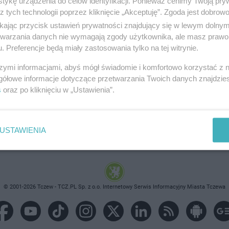
tykę urządzenia do celów identyfikacji. Ponieważ cenimy Twoją pry
z tych technologii poprzez kliknięcie „Akceptuję”. Zgoda jest dobro
ikając przycisk ustawień prywatności znajdujący się w lewym dolny
etwarzania danych nie wymagają zgody użytkownika, ale masz prawo 
. Preferencje będą miały zastosowania tylko na tej witrynie.
brane ogłoszenie nie istnieje lub nie jest jeszcze aktyw
szymi informacjami, abyś mógł świadomie i komfortowo korzystać z
gółowe informacje dotyczące przetwarzania Twoich danych znajdzi
s
oraz po kliknięciu w „Ustawienia”.
USTAWIENIA
© 2001-2026 Tczew - TCZ.PL Sp. z o.o. Internetowy Serwis Informacyjny Miasta Tczewa