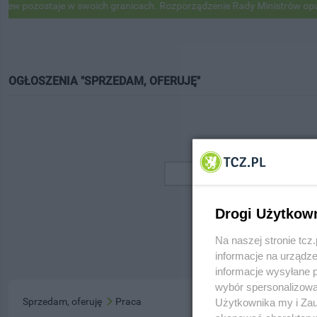
 pozostaje w swoich granicach. Rozporządzenie Rady Ministrów opubl
OGŁOSZENIA "SPRZEDAM, OFERUJĘ"
Drogi Użytkow
Na naszej stronie tc
informacje na urządze
informacje wysyłane 
wybór spersonalizowan
Sprzedam, oferuję
Praca
Użytkownika my i Zau