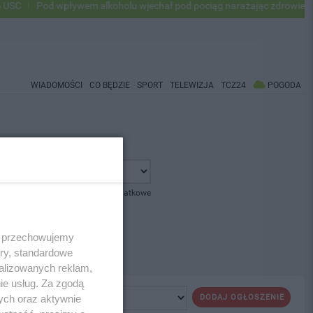
C
Pod wpływem alkoholu wjechał pod pociąg narażając zdrowie i życi
WIADOMOŚCI
CO BĘDZIE
SPORT
TELEWIZJA
TCZ24
POGODA
pokaż opcje dodatkowe
 i przechowujemy
ory, standardowe
alizowanych reklam,
ie usług. Za zgodą
ych oraz aktywnie
DODAJ OGŁOSZENIE