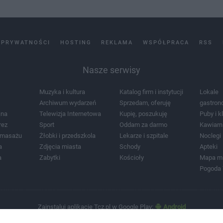
 PRYWATNOŚCI
HOSTING
REKLAMA
WSPÓŁPRACA
RSS
Nasze serwisy
Muzyka i kultura
Katalog firm i instytucji
Lokale
Archiwum wydarzeń
Sprzedam, oferuję
gastron
jna
Telewizja Internetowa
Kupię, poszukuję
Puby i k
rez
Sport
Oddam za darmo
Kawiarn
i masażu
Żłobki i przedszkola
Lekarze i szpitale
Noclegi
a
Zdjęcia miasta
Schody
Apteki
a
Zabytki
Kościoły
Mapa m
Pogoda
Zainstaluj aplikację Tcz.pl w Google Play:
Android