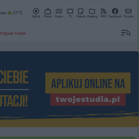
zew
21°C
Zgłoś
Praca
Mapa
TV
Galeria
Katalog
RSS
Facebook
Poczta
Pogoda Tczew