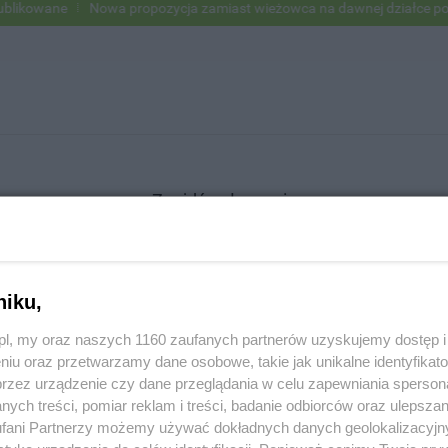
ikowane
Nowa propozycja zamiast wieżowca na dawnej działce po US
Znajdź ogłoszenie
niku,
SZUKAJ
z.pl, my oraz naszych 1160 zaufanych partnerów uzyskujemy dostęp
niu oraz przetwarzamy dane osobowe, takie jak unikalne identyfikat
przez urządzenie czy dane przeglądania w celu zapewniania sperson
ych treści, pomiar reklam i treści, badanie odbiorców oraz ulepszan
fani Partnerzy możemy używać dokładnych danych geolokalizacyjn