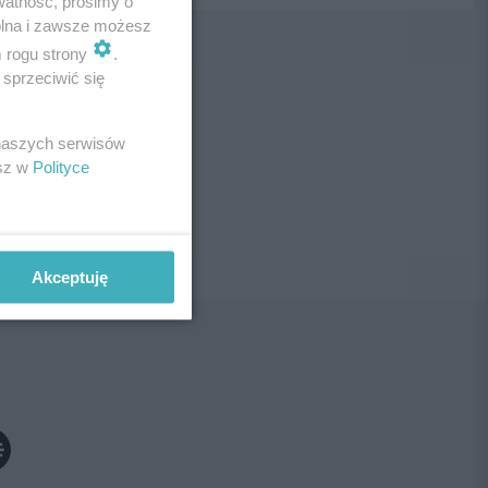
watność, prosimy o
wolna i zawsze możesz
m rogu strony
.
sprzeciwić się
ne!
 naszych serwisów
esz w
Polityce
Akceptuję