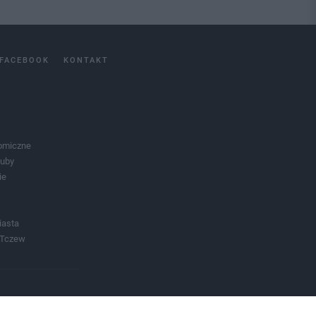
FACEBOOK
KONTAKT
omiczne
luby
ie
iasta
 Tczew