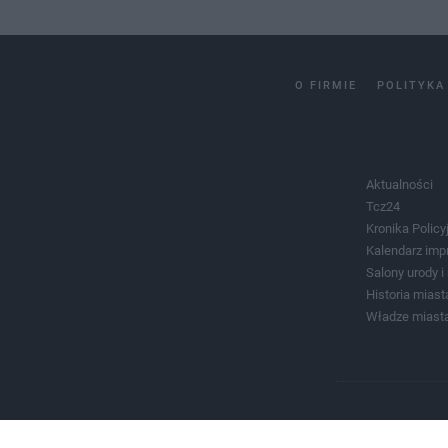
O FIRMIE
POLITYKA
Aktualności
Tcz24
Kronika Policy
Kalendarz imp
Salony urody 
Historia miast
Władze miast