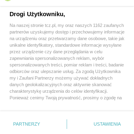
Drogi Użytkowniku,
Na naszej stronie tcz.pl, my oraz naszych 1162 zaufanych
partnerów uzyskujemy dostęp i przechowujemy informacje
na urządzeniu oraz przetwarzamy dane osobowe, takie jak
unikalne identyfikatory, standardowe informacje wysyłane
przez urządzenie czy dane przeglądania w celu
zapewniania spersonalizowanych reklam, wybór
O FIRMIE
POLITYKA PRYWATNOŚCI
HOSTING
spersonalizowanych treści, pomiar reklam i treści, badanie
REKLAMA
WSPÓŁPRACA
RSS
FACEBOOK
KONTAKT
odbiorców oraz ulepszanie usług. Za zgodą Użytkownika
my i Zaufani Partnerzy możemy używać dokładnych
Nasze serwisy
danych geolokalizacyjnych oraz aktywnie skanować
charakterystykę urządzenia do celów identyfikacji.
Aktualności
Muzyka i kultura
Ponieważ cenimy Twoją prywatność, prosimy o zgodę na
Tcz24
Archiwum wydarzeń
korzystanie z tych technologii poprzez kliknięcie
Kronika Policyjna
Telewizja Internetowa
„Akceptuję”. Zgoda jest dobrowolna i zawsze możesz ją
Kalendarz imprez
Sport
zmienić/wycofać klikając przycisk ustawień prywatności
Salony urody i masażu
Żłobki i przedszkola
PARTNERZY
USTAWIENIA
Historia miasta
Zdjęcia miasta
znajdujący się w lewym dolnym rogu strony
. Niektóre
Władze miasta
Zabytki
rodzaje przetwarzania danych nie wymagają zgody