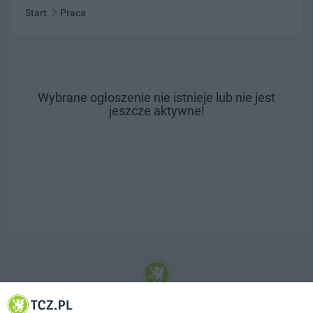
Start
Praca
Wybrane ogłoszenie nie istnieje lub nie jest
jeszcze aktywne!
© 2001-2026 Tczew - TCZ.PL Sp. z o.o. Internetowy Serwis Informacyjny Miasta
Tczewa