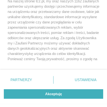
Na naszej stronie tcz.pl, my oraz naszych 1162 zaufanych
partnerów uzyskujemy dostęp i przechowujemy informacje
na urządzeniu oraz przetwarzamy dane osobowe, takie jak
unikalne identyfikatory, standardowe informacje wysyłane
przez urządzenie czy dane przeglądania w celu
zapewniania spersonalizowanych reklam, wybór
O FIRMIE
POLITYKA PRYWATNOŚCI
HOSTING
spersonalizowanych treści, pomiar reklam i treści, badanie
REKLAMA
WSPÓŁPRACA
RSS
FACEBOOK
KONTAKT
odbiorców oraz ulepszanie usług. Za zgodą Użytkownika
my i Zaufani Partnerzy możemy używać dokładnych
Nasze serwisy
danych geolokalizacyjnych oraz aktywnie skanować
charakterystykę urządzenia do celów identyfikacji.
Aktualności
Muzyka i kultura
Ponieważ cenimy Twoją prywatność, prosimy o zgodę na
Tcz24
Archiwum wydarzeń
korzystanie z tych technologii poprzez kliknięcie
Kronika Policyjna
Telewizja Internetowa
„Akceptuję”. Zgoda jest dobrowolna i zawsze możesz ją
Kalendarz imprez
Sport
zmienić/wycofać klikając przycisk ustawień prywatności
Salony urody i masażu
Żłobki i przedszkola
PARTNERZY
USTAWIENIA
Historia miasta
Zdjęcia miasta
znajdujący się w lewym dolnym rogu strony
. Niektóre
Władze miasta
Zabytki
rodzaje przetwarzania danych nie wymagają zgody
użytkownika, ale masz prawo sprzeciwić się takiemu
Akceptuję
przetwarzaniu. Preferencje będą miały zastosowania tylko
na tej witrynie.
Zainstaluj aplikację Tcz.pl w Google Play:
Android