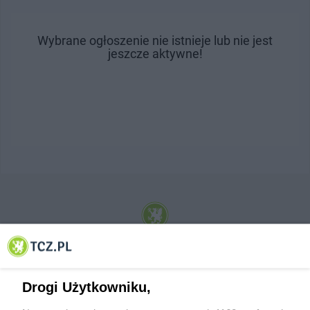
Wybrane ogłoszenie nie istnieje lub nie jest
jeszcze aktywne!
© 2001-2026 Tczew - TCZ.PL Sp. z o.o. Internetowy Serwis Informacyjny Miasta
Tczewa
Drogi Użytkowniku,