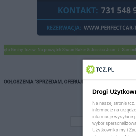
o Gminy Tczew. Na początek Shaun Baker & Jessica Jean
Samochody G
OGŁOSZENIA "SPRZEDAM, OFERUJĘ"
Drogi Użytkow
Na naszej stronie tc
informacje na urządze
informacje wysyłane 
wybór spersonalizowan
Użytkownika my i Zau