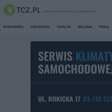
Internetowy Serwis Informacyjny Miasta Tczewa
WIADOMOŚCI
OGŁOSZENIA
KATALOG
REKLAMA
PRACA