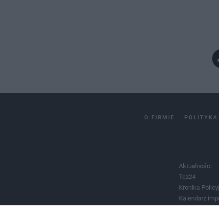
O FIRMIE
POLITYKA
Aktualności
Tcz24
Kronika Policy
Kalendarz imp
Salony urody 