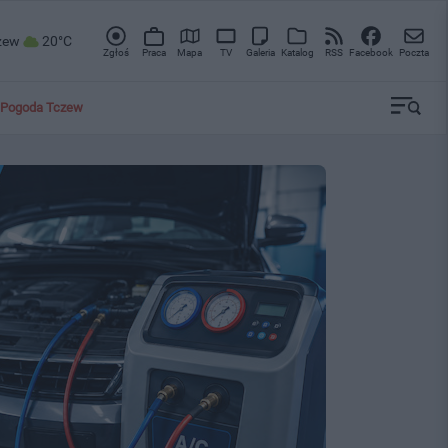
zew
20°C
Zgłoś
Praca
Mapa
TV
Galeria
Katalog
RSS
Facebook
Poczta
Pogoda Tczew