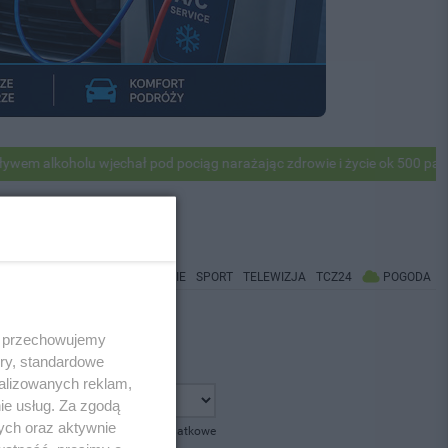
alkoholu wjechał pod pociąg narażając zdrowie i życie ok 500 pasażer
WIADOMOŚCI
CO BĘDZIE
SPORT
TELEWIZJA
TCZ24
POGODA
 i przechowujemy
ory, standardowe
alizowanych reklam,
ie usług. Za zgodą
ych oraz aktywnie
pokaż opcje dodatkowe