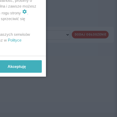
watność, prosimy o
wolna i zawsze możesz
m rogu strony
.
sprzeciwić się
 naszych serwisów
DODAJ OGŁOSZENIE
esz w
Polityce
ne!
Akceptuję