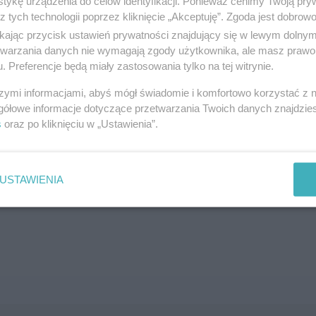
tykę urządzenia do celów identyfikacji. Ponieważ cenimy Twoją pry
z tych technologii poprzez kliknięcie „Akceptuję”. Zgoda jest dobro
SZUKAJ
ikając przycisk ustawień prywatności znajdujący się w lewym dolny
etwarzania danych nie wymagają zgody użytkownika, ale masz prawo 
. Preferencje będą miały zastosowania tylko na tej witrynie.
szymi informacjami, abyś mógł świadomie i komfortowo korzystać z
gółowe informacje dotyczące przetwarzania Twoich danych znajdzi
s
oraz po kliknięciu w „Ustawienia”.
brane ogłoszenie nie istnieje lub nie jest jeszcze aktyw
USTAWIENIA