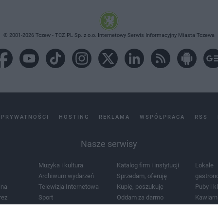
© 2001-2026 Tczew - TCZ.PL Sp. z o.o. Internetowy Serwis Informacyjny Miasta Tczewa
 PRYWATNOŚCI
HOSTING
REKLAMA
WSPÓŁPRACA
RSS
Nasze serwisy
Muzyka i kultura
Katalog firm i instytucji
Lokale
Archiwum wydarzeń
Sprzedam, oferuję
gastron
jna
Telewizja Internetowa
Kupię, poszukuję
Puby i k
rez
Sport
Oddam za darmo
Kawiarn
i masażu
Żłobki i przedszkola
Lekarze i szpitale
Noclegi