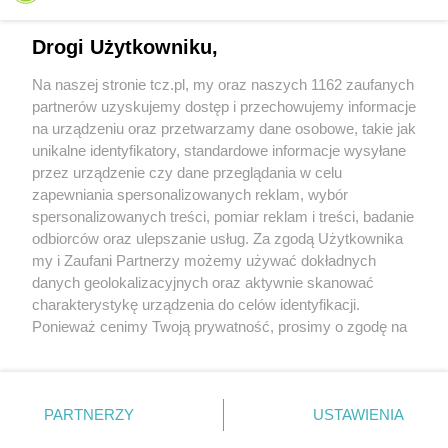
Drogi Użytkowniku,
Na naszej stronie tcz.pl, my oraz naszych 1162 zaufanych
partnerów uzyskujemy dostęp i przechowujemy informacje
na urządzeniu oraz przetwarzamy dane osobowe, takie jak
unikalne identyfikatory, standardowe informacje wysyłane
przez urządzenie czy dane przeglądania w celu
zapewniania spersonalizowanych reklam, wybór
O FIRMIE
POLITYKA PRYWATNOŚCI
HOSTING
spersonalizowanych treści, pomiar reklam i treści, badanie
REKLAMA
WSPÓŁPRACA
RSS
FACEBOOK
KONTAKT
odbiorców oraz ulepszanie usług. Za zgodą Użytkownika
my i Zaufani Partnerzy możemy używać dokładnych
Nasze serwisy
danych geolokalizacyjnych oraz aktywnie skanować
charakterystykę urządzenia do celów identyfikacji.
Aktualności
Muzyka i kultura
Ponieważ cenimy Twoją prywatność, prosimy o zgodę na
Tcz24
Archiwum wydarzeń
korzystanie z tych technologii poprzez kliknięcie
Kronika Policyjna
Telewizja Internetowa
„Akceptuję”. Zgoda jest dobrowolna i zawsze możesz ją
Kalendarz imprez
Sport
zmienić/wycofać klikając przycisk ustawień prywatności
Salony urody i masażu
Żłobki i przedszkola
PARTNERZY
USTAWIENIA
Historia miasta
Zdjęcia miasta
znajdujący się w lewym dolnym rogu strony
. Niektóre
Władze miasta
Zabytki
rodzaje przetwarzania danych nie wymagają zgody