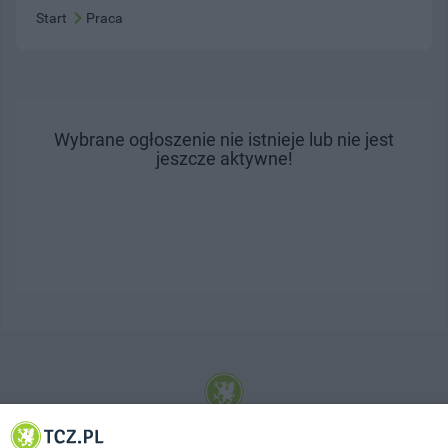
Start
Praca
Wybrane ogłoszenie nie istnieje lub nie jest
jeszcze aktywne!
© 2001-2026 Tczew - TCZ.PL Sp. z o.o. Internetowy Serwis Informacyjny Miasta
Tczewa