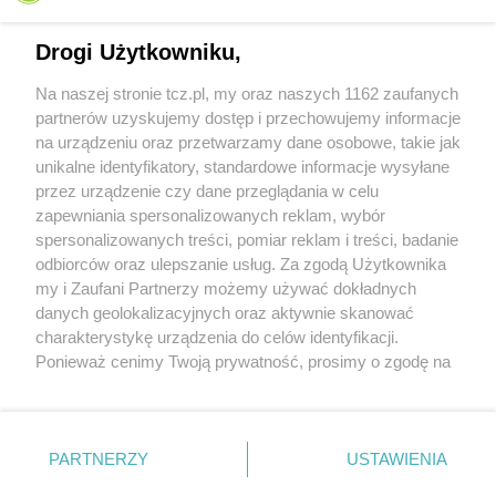
Drogi Użytkowniku,
Na naszej stronie tcz.pl, my oraz naszych 1162 zaufanych
partnerów uzyskujemy dostęp i przechowujemy informacje
na urządzeniu oraz przetwarzamy dane osobowe, takie jak
unikalne identyfikatory, standardowe informacje wysyłane
przez urządzenie czy dane przeglądania w celu
zapewniania spersonalizowanych reklam, wybór
O FIRMIE
POLITYKA PRYWATNOŚCI
HOSTING
spersonalizowanych treści, pomiar reklam i treści, badanie
REKLAMA
WSPÓŁPRACA
RSS
FACEBOOK
KONTAKT
odbiorców oraz ulepszanie usług. Za zgodą Użytkownika
my i Zaufani Partnerzy możemy używać dokładnych
Nasze serwisy
danych geolokalizacyjnych oraz aktywnie skanować
charakterystykę urządzenia do celów identyfikacji.
Aktualności
Muzyka i kultura
Ponieważ cenimy Twoją prywatność, prosimy o zgodę na
Tcz24
Archiwum wydarzeń
korzystanie z tych technologii poprzez kliknięcie
Kronika Policyjna
Telewizja Internetowa
„Akceptuję”. Zgoda jest dobrowolna i zawsze możesz ją
Kalendarz imprez
Sport
zmienić/wycofać klikając przycisk ustawień prywatności
Salony urody i masażu
Żłobki i przedszkola
PARTNERZY
USTAWIENIA
Historia miasta
Zdjęcia miasta
znajdujący się w lewym dolnym rogu strony
. Niektóre
Władze miasta
Zabytki
rodzaje przetwarzania danych nie wymagają zgody