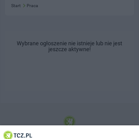
Start
Praca
Wybrane ogłoszenie nie istnieje lub nie jest
jeszcze aktywne!
© 2001-2026 Tczew - TCZ.PL Sp. z o.o. Internetowy Serwis Informacyjny Miasta
Tczewa