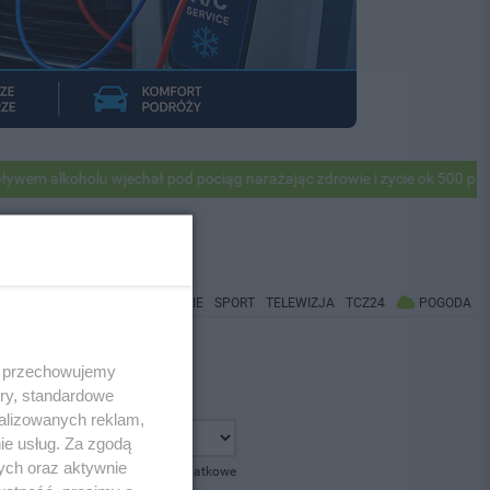
 alkoholu wjechał pod pociąg narażając zdrowie i życie ok 500 pasaże
WIADOMOŚCI
CO BĘDZIE
SPORT
TELEWIZJA
TCZ24
POGODA
 i przechowujemy
ory, standardowe
alizowanych reklam,
ie usług. Za zgodą
ych oraz aktywnie
pokaż opcje dodatkowe