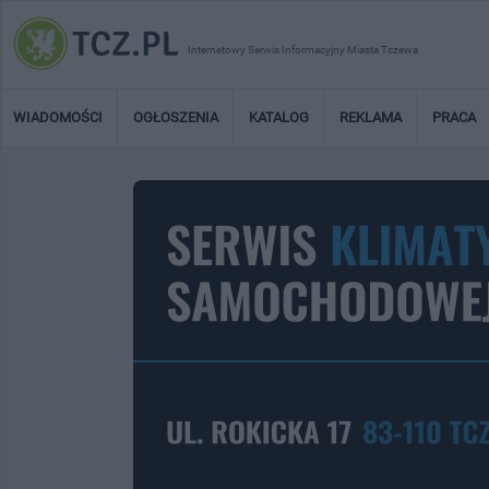
Internetowy Serwis Informacyjny Miasta Tczewa
WIADOMOŚCI
OGŁOSZENIA
KATALOG
REKLAMA
PRACA