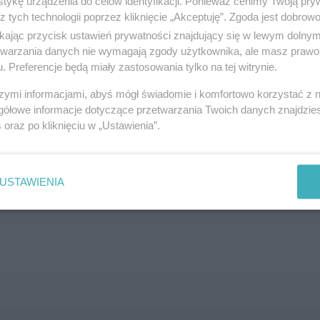
tykę urządzenia do celów identyfikacji. Ponieważ cenimy Twoją pry
z tych technologii poprzez kliknięcie „Akceptuję”. Zgoda jest dobro
SZUKAJ
ikając przycisk ustawień prywatności znajdujący się w lewym dolny
etwarzania danych nie wymagają zgody użytkownika, ale masz prawo 
. Preferencje będą miały zastosowania tylko na tej witrynie.
szymi informacjami, abyś mógł świadomie i komfortowo korzystać z
gółowe informacje dotyczące przetwarzania Twoich danych znajdzi
s
oraz po kliknięciu w „Ustawienia”.
brane ogłoszenie nie istnieje lub nie jest jeszcze aktyw
USTAWIENIA