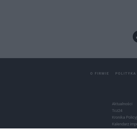
O FIRMIE
POLITYKA
Aktualności
Tcz24
Kronika Policy
Kalendarz imp
Salony urody 