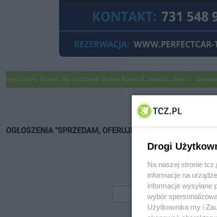
o Gminy Tczew. Na początek Shaun Baker & Jessica Jean
Samochody 
OGŁOSZENIA "SPRZEDAM, OFERUJĘ"
Drogi Użytkow
Na naszej stronie tc
informacje na urządze
informacje wysyłane 
wybór spersonalizowan
Użytkownika my i Zau