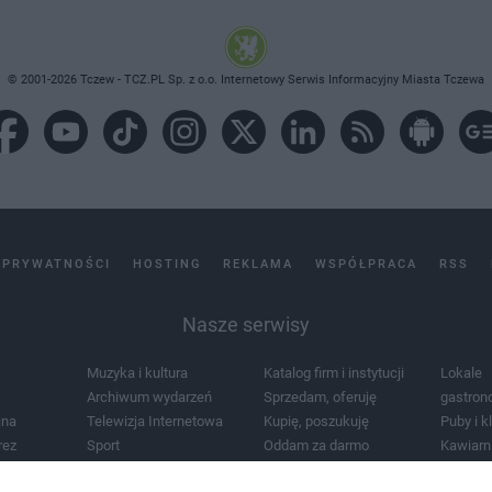
© 2001-2026 Tczew - TCZ.PL Sp. z o.o. Internetowy Serwis Informacyjny Miasta Tczewa
 PRYWATNOŚCI
HOSTING
REKLAMA
WSPÓŁPRACA
RSS
Nasze serwisy
Muzyka i kultura
Katalog firm i instytucji
Lokale
Archiwum wydarzeń
Sprzedam, oferuję
gastron
jna
Telewizja Internetowa
Kupię, poszukuję
Puby i k
rez
Sport
Oddam za darmo
Kawiarn
i masażu
Żłobki i przedszkola
Lekarze i szpitale
Noclegi