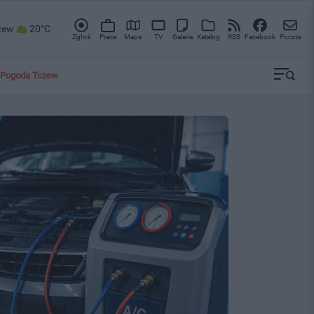
zew
20°C
Zgłoś
Praca
Mapa
TV
Galeria
Katalog
RSS
Facebook
Poczta
Pogoda Tczew