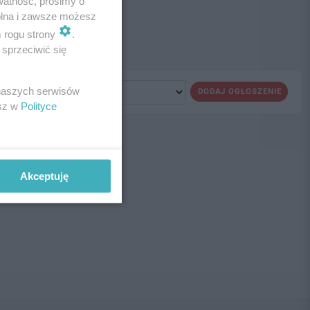
watność, prosimy o
wolna i zawsze możesz
m rogu strony
.
sprzeciwić się
 naszych serwisów
DODAJ OGŁOSZENIE
esz w
Polityce
ne!
Akceptuję