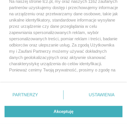
Na naszej stronie tcz.pl, my oraz naszych 1162 zaufanych
partnerów uzyskujemy dostęp i przechowujemy informacje
na urządzeniu oraz przetwarzamy dane osobowe, takie jak
unikalne identyfikatory, standardowe informacje wysyłane
przez urządzenie czy dane przeglądania w celu
zapewniania spersonalizowanych reklam, wybór
O FIRMIE
POLITYKA PRYWATNOŚCI
HOSTING
spersonalizowanych treści, pomiar reklam i treści, badanie
REKLAMA
WSPÓŁPRACA
RSS
FACEBOOK
KONTAKT
odbiorców oraz ulepszanie usług. Za zgodą Użytkownika
my i Zaufani Partnerzy możemy używać dokładnych
Nasze serwisy
danych geolokalizacyjnych oraz aktywnie skanować
charakterystykę urządzenia do celów identyfikacji.
Aktualności
Muzyka i kultura
Ponieważ cenimy Twoją prywatność, prosimy o zgodę na
Tcz24
Archiwum wydarzeń
korzystanie z tych technologii poprzez kliknięcie
Kronika Policyjna
Telewizja Internetowa
„Akceptuję”. Zgoda jest dobrowolna i zawsze możesz ją
Kalendarz imprez
Sport
zmienić/wycofać klikając przycisk ustawień prywatności
Salony urody i masażu
Żłobki i przedszkola
PARTNERZY
USTAWIENIA
Historia miasta
Zdjęcia miasta
znajdujący się w lewym dolnym rogu strony
. Niektóre
Władze miasta
Zabytki
rodzaje przetwarzania danych nie wymagają zgody
użytkownika, ale masz prawo sprzeciwić się takiemu
Akceptuję
przetwarzaniu. Preferencje będą miały zastosowania tylko
na tej witrynie.
Zainstaluj aplikację Tcz.pl w Google Play:
Android