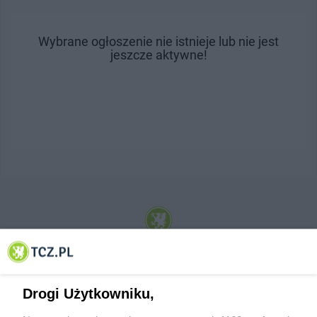
Wybrane ogłoszenie nie istnieje lub nie jest
jeszcze aktywne!
© 2001-2026 Tczew - TCZ.PL Sp. z o.o. Internetowy Serwis Informacyjny Miasta
Tczewa
Drogi Użytkowniku,