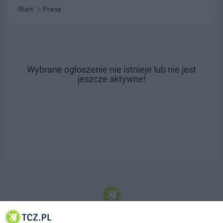
Start
Praca
Wybrane ogłoszenie nie istnieje lub nie jest
jeszcze aktywne!
© 2001-2026 Tczew - TCZ.PL Sp. z o.o. Internetowy Serwis Informacyjny Miasta
Tczewa