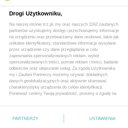
Drogi Użytkowniku,
Na naszej stronie tcz.pl, my oraz naszych 1162 zaufanych
partnerów uzyskujemy dostęp i przechowujemy informacje
na urządzeniu oraz przetwarzamy dane osobowe, takie jak
unikalne identyfikatory, standardowe informacje wysyłane
przez urządzenie czy dane przeglądania w celu
zapewniania spersonalizowanych reklam, wybór
O FIRMIE
POLITYKA PRYWATNOŚCI
HOSTING
spersonalizowanych treści, pomiar reklam i treści, badanie
REKLAMA
WSPÓŁPRACA
RSS
FACEBOOK
KONTAKT
odbiorców oraz ulepszanie usług. Za zgodą Użytkownika
my i Zaufani Partnerzy możemy używać dokładnych
Nasze serwisy
danych geolokalizacyjnych oraz aktywnie skanować
charakterystykę urządzenia do celów identyfikacji.
Aktualności
Muzyka i kultura
Ponieważ cenimy Twoją prywatność, prosimy o zgodę na
Tcz24
Archiwum wydarzeń
korzystanie z tych technologii poprzez kliknięcie
Kronika Policyjna
Telewizja Internetowa
„Akceptuję”. Zgoda jest dobrowolna i zawsze możesz ją
Kalendarz imprez
Sport
zmienić/wycofać klikając przycisk ustawień prywatności
Salony urody i masażu
Żłobki i przedszkola
PARTNERZY
USTAWIENIA
Historia miasta
Zdjęcia miasta
znajdujący się w lewym dolnym rogu strony
. Niektóre
Władze miasta
Zabytki
rodzaje przetwarzania danych nie wymagają zgody