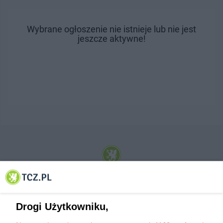
Wybrane ogłoszenie nie istnieje lub nie jest
jeszcze aktywne!
© 2001-2026 Tczew - TCZ.PL Sp. z o.o. Internetowy Serwis Informacyjny Miasta
Tczewa
Drogi Użytkowniku,