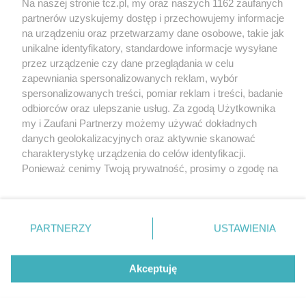
Na naszej stronie tcz.pl, my oraz naszych 1162 zaufanych
partnerów uzyskujemy dostęp i przechowujemy informacje
na urządzeniu oraz przetwarzamy dane osobowe, takie jak
unikalne identyfikatory, standardowe informacje wysyłane
przez urządzenie czy dane przeglądania w celu
zapewniania spersonalizowanych reklam, wybór
O FIRMIE
POLITYKA PRYWATNOŚCI
HOSTING
spersonalizowanych treści, pomiar reklam i treści, badanie
REKLAMA
WSPÓŁPRACA
RSS
FACEBOOK
KONTAKT
odbiorców oraz ulepszanie usług. Za zgodą Użytkownika
my i Zaufani Partnerzy możemy używać dokładnych
Nasze serwisy
danych geolokalizacyjnych oraz aktywnie skanować
charakterystykę urządzenia do celów identyfikacji.
Aktualności
Muzyka i kultura
Ponieważ cenimy Twoją prywatność, prosimy o zgodę na
Tcz24
Archiwum wydarzeń
korzystanie z tych technologii poprzez kliknięcie
Kronika Policyjna
Telewizja Internetowa
„Akceptuję”. Zgoda jest dobrowolna i zawsze możesz ją
Kalendarz imprez
Sport
zmienić/wycofać klikając przycisk ustawień prywatności
Salony urody i masażu
Żłobki i przedszkola
PARTNERZY
USTAWIENIA
Historia miasta
Zdjęcia miasta
znajdujący się w lewym dolnym rogu strony
. Niektóre
Władze miasta
Zabytki
rodzaje przetwarzania danych nie wymagają zgody
użytkownika, ale masz prawo sprzeciwić się takiemu
Akceptuję
przetwarzaniu. Preferencje będą miały zastosowania tylko
na tej witrynie.
Zainstaluj aplikację Tcz.pl w Google Play:
Android