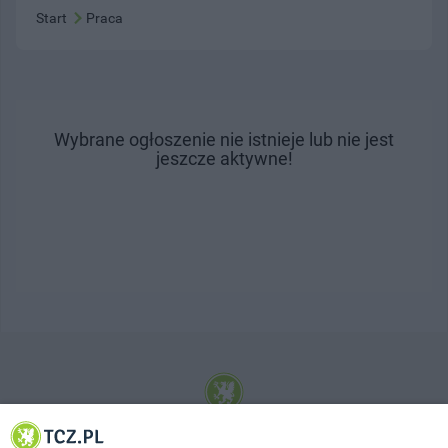
Start
Praca
Wybrane ogłoszenie nie istnieje lub nie jest
jeszcze aktywne!
© 2001-2026 Tczew - TCZ.PL Sp. z o.o. Internetowy Serwis Informacyjny Miasta
Tczewa