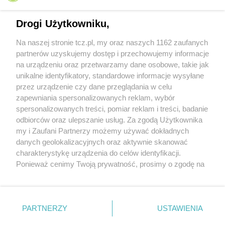
Drogi Użytkowniku,
Na naszej stronie tcz.pl, my oraz naszych 1162 zaufanych
partnerów uzyskujemy dostęp i przechowujemy informacje
na urządzeniu oraz przetwarzamy dane osobowe, takie jak
unikalne identyfikatory, standardowe informacje wysyłane
przez urządzenie czy dane przeglądania w celu
zapewniania spersonalizowanych reklam, wybór
O FIRMIE
POLITYKA PRYWATNOŚCI
HOSTING
spersonalizowanych treści, pomiar reklam i treści, badanie
REKLAMA
WSPÓŁPRACA
RSS
FACEBOOK
KONTAKT
odbiorców oraz ulepszanie usług. Za zgodą Użytkownika
my i Zaufani Partnerzy możemy używać dokładnych
Nasze serwisy
danych geolokalizacyjnych oraz aktywnie skanować
charakterystykę urządzenia do celów identyfikacji.
Aktualności
Muzyka i kultura
Ponieważ cenimy Twoją prywatność, prosimy o zgodę na
Tcz24
Archiwum wydarzeń
korzystanie z tych technologii poprzez kliknięcie
Kronika Policyjna
Telewizja Internetowa
„Akceptuję”. Zgoda jest dobrowolna i zawsze możesz ją
Kalendarz imprez
Sport
zmienić/wycofać klikając przycisk ustawień prywatności
Salony urody i masażu
Żłobki i przedszkola
PARTNERZY
USTAWIENIA
Historia miasta
Zdjęcia miasta
znajdujący się w lewym dolnym rogu strony
. Niektóre
Władze miasta
Zabytki
rodzaje przetwarzania danych nie wymagają zgody