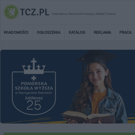
Internetowy Serwis Informacyjny Miasta Tczewa
WIADOMOŚCI
OGŁOSZENIA
KATALOG
REKLAMA
PRACA