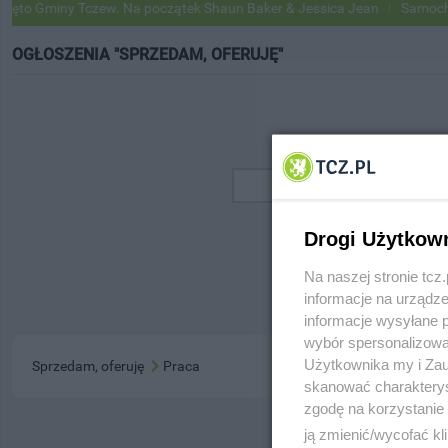
to Gminy Tczew. Na początek Shaun Baker & Jessica Jean
Samochody 
OGŁOSZENIA "SPRZEDAM, OFERUJĘ"
Drogi Użytkow
Na naszej stronie tc
informacje na urządze
informacje wysyłane 
wybór spersonalizowan
Użytkownika my i Zau
Sprzedam, oferuję
Praca
skanować charakterys
zgodę na korzystanie 
ją zmienić/wycofać kl