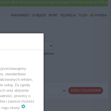
m alkoholu wjechał pod pociąg narażając zdrowie i życie ok 500 pasaże
WIADOMOŚCI
CO BĘDZIE
SPORT
TELEWIZJA
TCZ24
POGODA
pokaż opcje dodatkowe
 i przechowujemy
ory, standardowe
alizowanych reklam,
ie usług. Za zgodą
ych oraz aktywnie
DODAJ OGŁOSZENIE
watność, prosimy o
wolna i zawsze możesz
m rogu strony
.