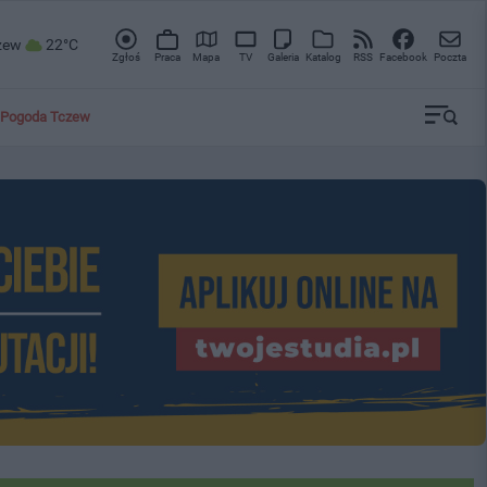
zew
22°C
Zgłoś
Praca
Mapa
TV
Galeria
Katalog
RSS
Facebook
Poczta
Pogoda Tczew