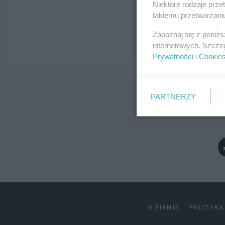
Niektóre rodzaje prz
takiemu przetwarzaniu
Wy
Zapoznaj się z poniż
internetowych. Szcze
Prywatności
i
Cookie
PARTNERZY
O FIRMIE
POLITYKA