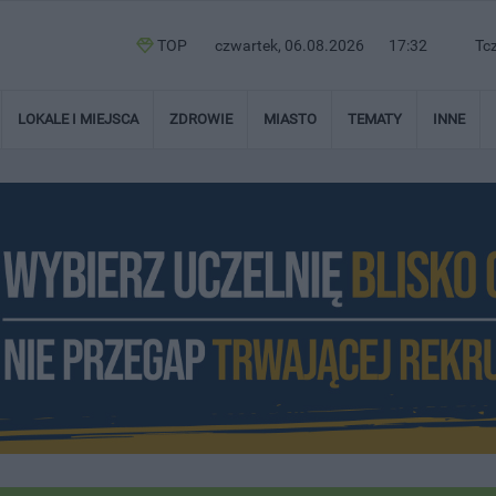
TOP
czwartek, 06.08.2026
17:32
Tc
LOKALE I MIEJSCA
ZDROWIE
MIASTO
TEMATY
INNE