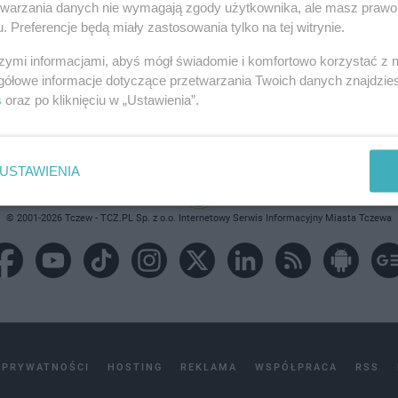
etwarzania danych nie wymagają zgody użytkownika, ale masz prawo 
. Preferencje będą miały zastosowania tylko na tej witrynie.
brane ogłoszenie nie istnieje lub nie jest jeszcze aktyw
szymi informacjami, abyś mógł świadomie i komfortowo korzystać z
gółowe informacje dotyczące przetwarzania Twoich danych znajdzi
s
oraz po kliknięciu w „Ustawienia”.
USTAWIENIA
© 2001-2026 Tczew - TCZ.PL Sp. z o.o. Internetowy Serwis Informacyjny Miasta Tczewa
 PRYWATNOŚCI
HOSTING
REKLAMA
WSPÓŁPRACA
RSS