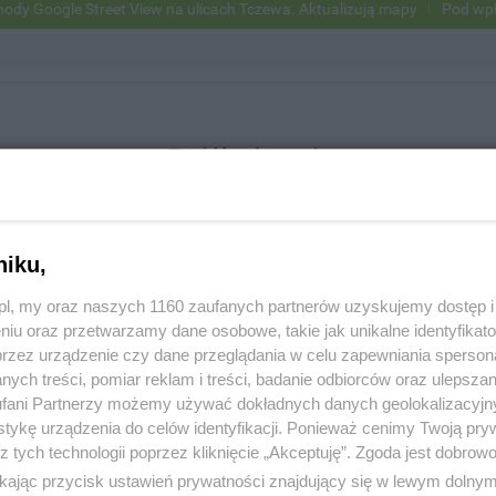
Google Street View na ulicach Tczewa. Aktualizują mapy
Pod wpływe
Znajdź ogłoszenie
niku,
SZUKAJ
z.pl, my oraz naszych 1160 zaufanych partnerów uzyskujemy dostęp
niu oraz przetwarzamy dane osobowe, takie jak unikalne identyfikat
przez urządzenie czy dane przeglądania w celu zapewniania sperson
ych treści, pomiar reklam i treści, badanie odbiorców oraz ulepszan
fani Partnerzy możemy używać dokładnych danych geolokalizacyjn
tykę urządzenia do celów identyfikacji. Ponieważ cenimy Twoją pry
z tych technologii poprzez kliknięcie „Akceptuję”. Zgoda jest dobro
ikając przycisk ustawień prywatności znajdujący się w lewym dolny