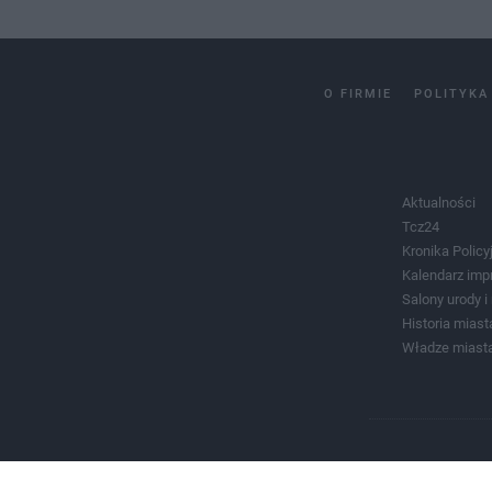
O FIRMIE
POLITYKA
Aktualności
Tcz24
Kronika Policy
Kalendarz imp
Salony urody 
Historia miast
Władze miast