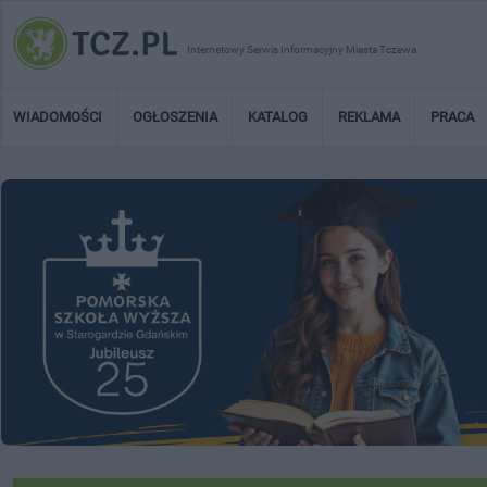
Internetowy Serwis Informacyjny Miasta Tczewa
WIADOMOŚCI
OGŁOSZENIA
KATALOG
REKLAMA
PRACA