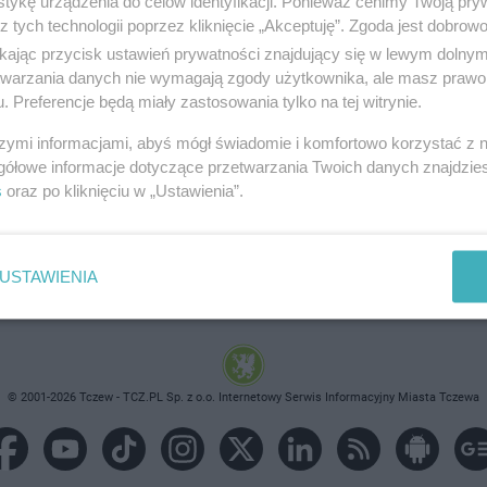
tykę urządzenia do celów identyfikacji. Ponieważ cenimy Twoją pry
z tych technologii poprzez kliknięcie „Akceptuję”. Zgoda jest dobro
ikając przycisk ustawień prywatności znajdujący się w lewym dolny
etwarzania danych nie wymagają zgody użytkownika, ale masz prawo 
. Preferencje będą miały zastosowania tylko na tej witrynie.
brane ogłoszenie nie istnieje lub nie jest jeszcze aktyw
szymi informacjami, abyś mógł świadomie i komfortowo korzystać z
gółowe informacje dotyczące przetwarzania Twoich danych znajdzi
s
oraz po kliknięciu w „Ustawienia”.
USTAWIENIA
© 2001-2026 Tczew - TCZ.PL Sp. z o.o. Internetowy Serwis Informacyjny Miasta Tczewa