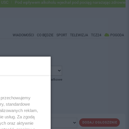
C
Pod wpływem alkoholu wjechał pod pociąg narażając zdrowie i życi
WIADOMOŚCI
CO BĘDZIE
SPORT
TELEWIZJA
TCZ24
POGODA
pokaż opcje dodatkowe
 i przechowujemy
ory, standardowe
alizowanych reklam,
ie usług. Za zgodą
ych oraz aktywnie
DODAJ OGŁOSZENIE