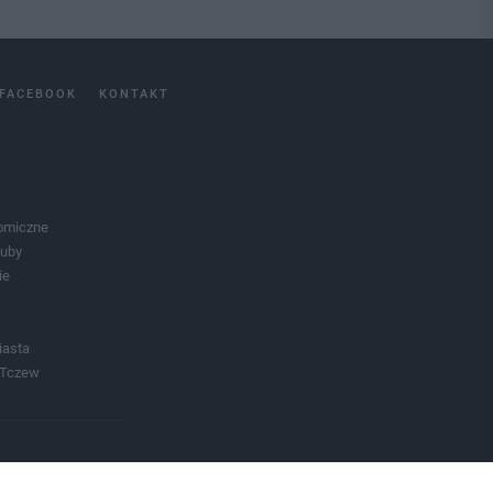
FACEBOOK
KONTAKT
omiczne
luby
ie
iasta
 Tczew