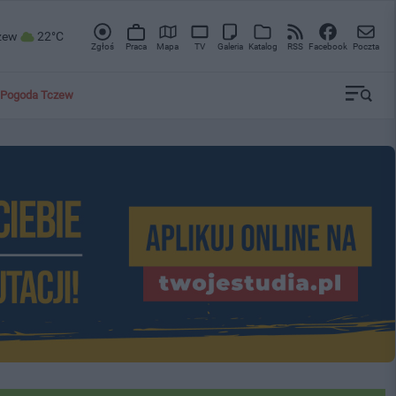
zew
22°C
Zgłoś
Praca
Mapa
TV
Galeria
Katalog
RSS
Facebook
Poczta
Pogoda Tczew