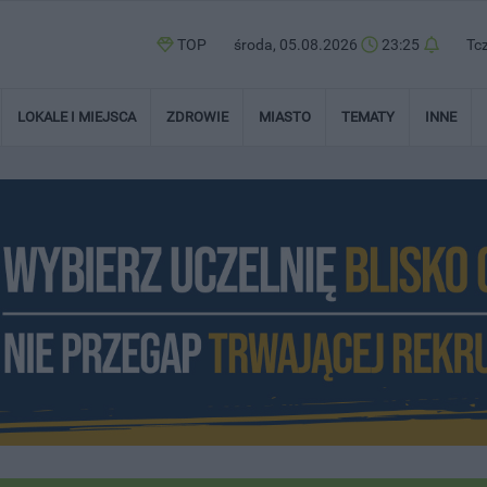
TOP
środa, 05.08.2026
23:25
Tc
LOKALE I MIEJSCA
ZDROWIE
MIASTO
TEMATY
INNE