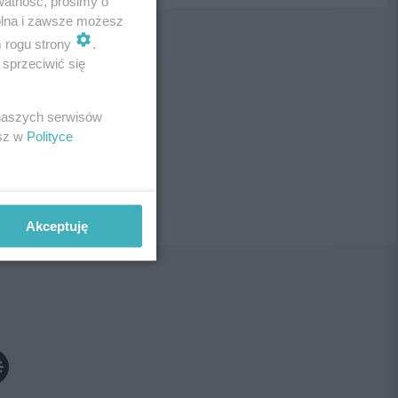
watność, prosimy o
wolna i zawsze możesz
m rogu strony
.
sprzeciwić się
ne!
 naszych serwisów
esz w
Polityce
Akceptuję