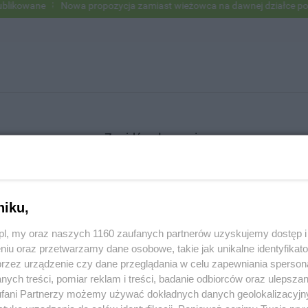
ikowane
Nowa propozycja zamiast wieżowca na dawnej działce po US
Znajdź ogłoszenie
niku,
SZUKAJ
z.pl, my oraz naszych 1160 zaufanych partnerów uzyskujemy dostęp
niu oraz przetwarzamy dane osobowe, takie jak unikalne identyfikat
przez urządzenie czy dane przeglądania w celu zapewniania sperson
ych treści, pomiar reklam i treści, badanie odbiorców oraz ulepszan
fani Partnerzy możemy używać dokładnych danych geolokalizacyjn