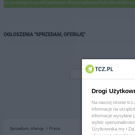
 pozostaje w swoich granicach. Rozporządzenie Rady Ministrów opubl
OGŁOSZENIA "SPRZEDAM, OFERUJĘ"
Drogi Użytkow
Na naszej stronie tc
informacje na urządze
informacje wysyłane 
wybór spersonalizowan
Sprzedam, oferuję
Praca
Użytkownika my i Zau