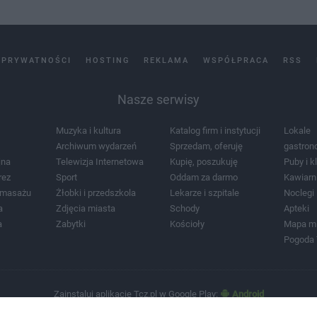
 PRYWATNOŚCI
HOSTING
REKLAMA
WSPÓŁPRACA
RSS
Nasze serwisy
Muzyka i kultura
Katalog firm i instytucji
Lokale
Archiwum wydarzeń
Sprzedam, oferuję
gastron
jna
Telewizja Internetowa
Kupię, poszukuję
Puby i k
rez
Sport
Oddam za darmo
Kawiarn
i masażu
Żłobki i przedszkola
Lekarze i szpitale
Noclegi
a
Zdjęcia miasta
Schody
Apteki
a
Zabytki
Kościoły
Mapa m
Pogoda
Zainstaluj aplikację Tcz.pl w Google Play:
Android