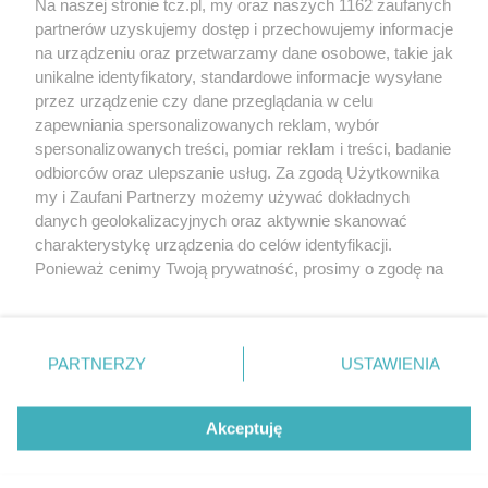
Na naszej stronie tcz.pl, my oraz naszych 1162 zaufanych
partnerów uzyskujemy dostęp i przechowujemy informacje
na urządzeniu oraz przetwarzamy dane osobowe, takie jak
unikalne identyfikatory, standardowe informacje wysyłane
przez urządzenie czy dane przeglądania w celu
zapewniania spersonalizowanych reklam, wybór
O FIRMIE
POLITYKA PRYWATNOŚCI
HOSTING
spersonalizowanych treści, pomiar reklam i treści, badanie
REKLAMA
WSPÓŁPRACA
RSS
FACEBOOK
KONTAKT
odbiorców oraz ulepszanie usług. Za zgodą Użytkownika
my i Zaufani Partnerzy możemy używać dokładnych
Nasze serwisy
danych geolokalizacyjnych oraz aktywnie skanować
charakterystykę urządzenia do celów identyfikacji.
Aktualności
Muzyka i kultura
Ponieważ cenimy Twoją prywatność, prosimy o zgodę na
Tcz24
Archiwum wydarzeń
korzystanie z tych technologii poprzez kliknięcie
Kronika Policyjna
Telewizja Internetowa
„Akceptuję”. Zgoda jest dobrowolna i zawsze możesz ją
Kalendarz imprez
Sport
zmienić/wycofać klikając przycisk ustawień prywatności
Salony urody i masażu
Żłobki i przedszkola
PARTNERZY
USTAWIENIA
Historia miasta
Zdjęcia miasta
znajdujący się w lewym dolnym rogu strony
. Niektóre
Władze miasta
Zabytki
rodzaje przetwarzania danych nie wymagają zgody
użytkownika, ale masz prawo sprzeciwić się takiemu
Akceptuję
przetwarzaniu. Preferencje będą miały zastosowania tylko
na tej witrynie.
Zainstaluj aplikację Tcz.pl w Google Play:
Android