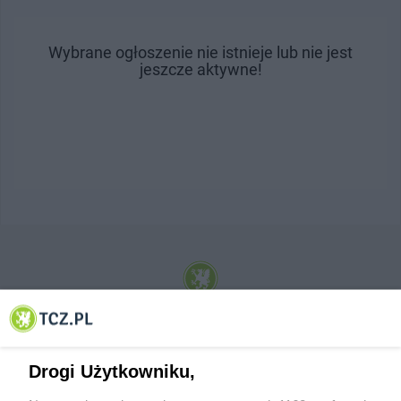
Wybrane ogłoszenie nie istnieje lub nie jest
jeszcze aktywne!
© 2001-2026 Tczew - TCZ.PL Sp. z o.o. Internetowy Serwis Informacyjny Miasta
Tczewa
Drogi Użytkowniku,