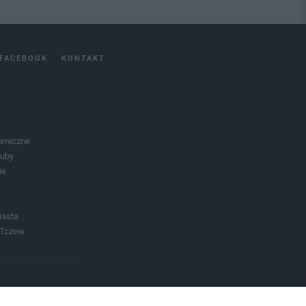
FACEBOOK
KONTAKT
omiczne
luby
ie
iasta
 Tczew