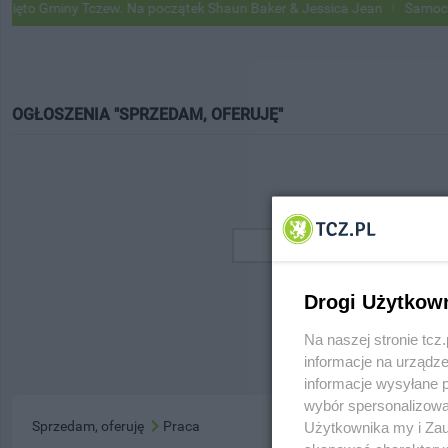
to Gminy Tczew. Na początek Shaun Baker & Jessica Jean
Samochody 
OGŁOSZENIA "SPRZEDAM, OFERUJĘ"
Drogi Użytkow
Na naszej stronie tc
informacje na urządze
informacje wysyłane 
wybór spersonalizowan
Sprzedam, oferuję
Praca
Użytkownika my i Zau