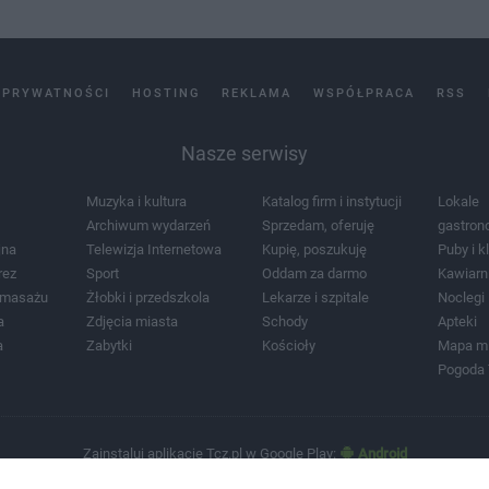
 PRYWATNOŚCI
HOSTING
REKLAMA
WSPÓŁPRACA
RSS
Nasze serwisy
Muzyka i kultura
Katalog firm i instytucji
Lokale
Archiwum wydarzeń
Sprzedam, oferuję
gastron
jna
Telewizja Internetowa
Kupię, poszukuję
Puby i k
rez
Sport
Oddam za darmo
Kawiarn
i masażu
Żłobki i przedszkola
Lekarze i szpitale
Noclegi
a
Zdjęcia miasta
Schody
Apteki
a
Zabytki
Kościoły
Mapa m
Pogoda
Zainstaluj aplikację Tcz.pl w Google Play:
Android