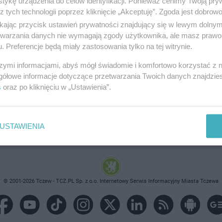
tykę urządzenia do celów identyfikacji. Ponieważ cenimy Twoją pry
z tych technologii poprzez kliknięcie „Akceptuję”. Zgoda jest dobro
ikając przycisk ustawień prywatności znajdujący się w lewym dolny
etwarzania danych nie wymagają zgody użytkownika, ale masz prawo 
. Preferencje będą miały zastosowania tylko na tej witrynie.
brane ogłoszenie nie istnieje lub nie jest jeszcze aktyw
szymi informacjami, abyś mógł świadomie i komfortowo korzystać z
gółowe informacje dotyczące przetwarzania Twoich danych znajdzi
s
oraz po kliknięciu w „Ustawienia”.
USTAWIENIA
© 2001-2026 Tczew - TCZ.PL Sp. z o.o. Internetowy Serwis Informacyjny Miasta Tczewa