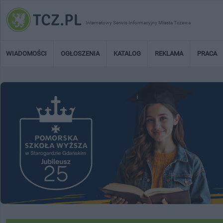
Internetowy Serwis Informacyjny Miasta Tczewa
WIADOMOŚCI
OGŁOSZENIA
KATALOG
REKLAMA
PRACA