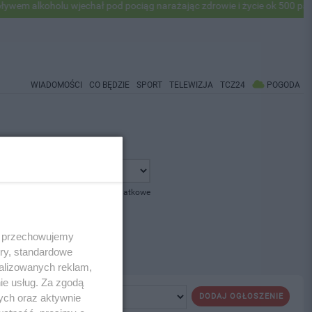
m alkoholu wjechał pod pociąg narażając zdrowie i życie ok 500 pasaż
WIADOMOŚCI
CO BĘDZIE
SPORT
TELEWIZJA
TCZ24
POGODA
pokaż opcje dodatkowe
 i przechowujemy
ory, standardowe
alizowanych reklam,
ie usług. Za zgodą
ych oraz aktywnie
DODAJ OGŁOSZENIE