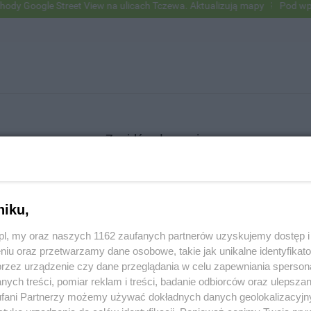
Google Street View na ulicach Tczewa. Aktualizują mapy
Pod wpływe
Znajdź ogłoszenie
niku,
SZUKAJ
z.pl, my oraz naszych 1162 zaufanych partnerów uzyskujemy dostęp
niu oraz przetwarzamy dane osobowe, takie jak unikalne identyfikat
przez urządzenie czy dane przeglądania w celu zapewniania sperson
ych treści, pomiar reklam i treści, badanie odbiorców oraz ulepszan
fani Partnerzy możemy używać dokładnych danych geolokalizacyjn