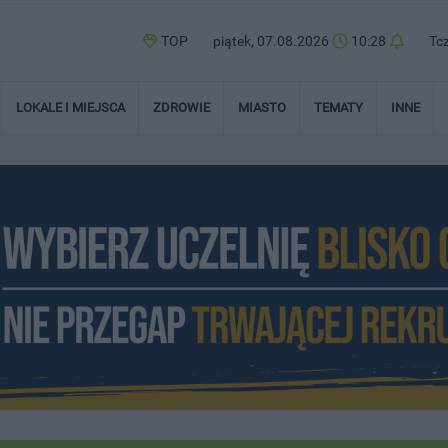
TOP
piątek, 07.08.2026
10:28
Tc
LOKALE I MIEJSCA
ZDROWIE
MIASTO
TEMATY
INNE