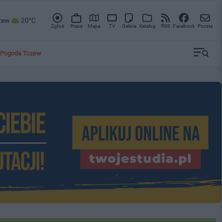
zew
20°C
Zgłoś
Praca
Mapa
TV
Galeria
Katalog
RSS
Facebook
Poczta
Pogoda Tczew