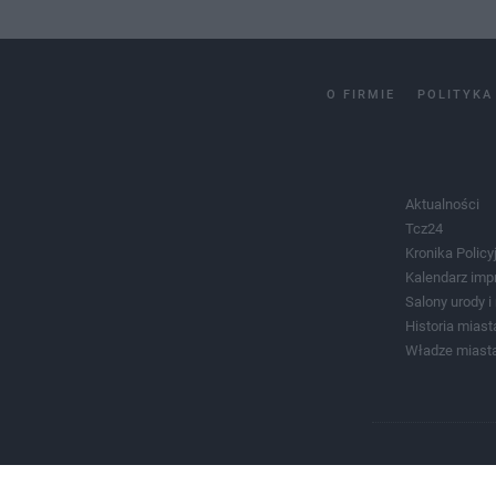
O FIRMIE
POLITYKA
Aktualności
Tcz24
Kronika Policy
Kalendarz imp
Salony urody 
Historia miast
Władze miast