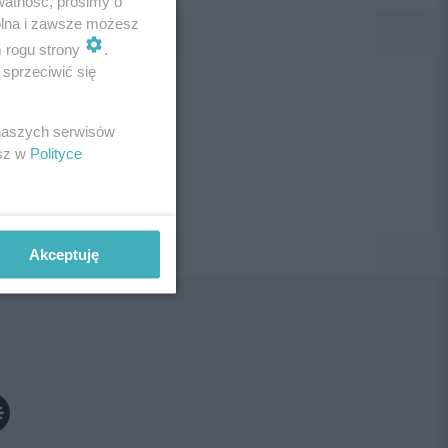
watność, prosimy o
wolna i zawsze możesz
m rogu strony
.
sprzeciwić się
ne!
 naszych serwisów
esz w
Polityce
Akceptuję